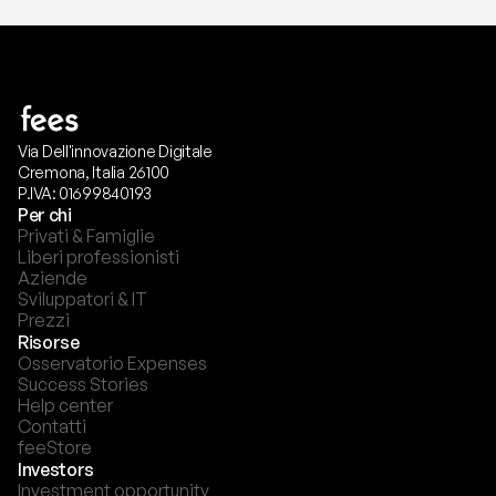
Via Dell'innovazione Digitale
Cremona, Italia 26100
P.IVA: 01699840193
Per chi
Privati & Famiglie
Liberi professionisti
Aziende
Sviluppatori & IT
Prezzi
Risorse
Osservatorio Expenses
Success Stories
Help center
Contatti
feeStore
Investors
Investment opportunity