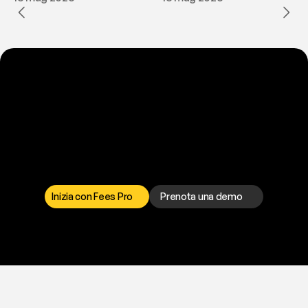
P
r
o
n
t
o
a
t
o
g
l
i
e
r
t
i
q
u
e
s
t
o
p
r
o
b
l
e
m
a
d
a
l
l
a
t
e
s
t
a
?
I
l
n
o
s
t
r
o
t
e
a
m
d
i
s
u
p
p
o
r
t
o
è
a
t
u
a
d
i
s
p
o
s
i
z
i
o
n
e
p
e
r
r
i
s
o
l
v
e
r
e
q
u
a
l
s
i
a
s
i
p
r
o
b
l
e
m
a
.
S
c
e
g
l
i
i
l
c
a
n
a
l
e
c
h
e
p
r
e
f
e
r
i
s
c
i
.
Inizia con Fees Pro
Prenota una demo
T
r
i
a
l
g
r
a
t
i
s
,
n
e
s
s
u
n
a
c
a
r
t
a
r
i
c
h
i
e
s
t
a
.