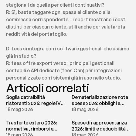
stagionali da quelle per clienti continuativi?
R: Sì, basta taggare ogni spesa al cliente o alla 
commessa corrispondente. I report mostrano i costi 
distinti per ciascun cliente, utili anche per valutare la 
redditività del portafoglio.
D: fees si integra con i software gestionali che usiamo 
già in studio?
R: fees offre export verso i principali gestionali 
contabili e API dedicate (fees Can) per integrazioni 
personalizzate con i sistemi già in uso nello studio.
Articoli correlati
Soglia detraibilità
Dematerializzazione note
ristoranti 2026: regole IVA
spese 2026: obblighi e
e deducibilità | fees
18 mag 2026
conservazione | fees
18 mag 2026
Trasferte estero 2026:
Spese di rappresentanza
normativa, rimborsi e
2026: limiti e deducibilità |
tassazione | fees
18 mag 2026
fees
18 mag 2026