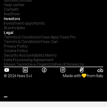
Success Stories
Help center
Contatti
feeStore
Investors
Investment opportunity
AI principles
Legal
Termini & Condizioni Fees App/ Fees Pro
Termini & Condizioni Fees Can
Privacy Policy
Cookie Policy
Security Accountability Memo
Data Processing Agreement
Misure Tecniche e Organizzative di Sicurezza
Made with
from Italy
© 2026 fees S.r.l