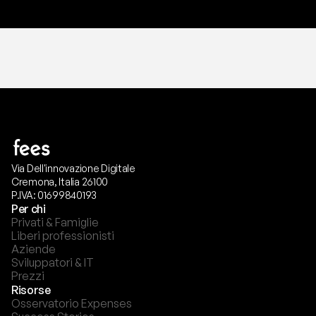
Via Dell'innovazione Digitale
Cremona, Italia 26100
P.IVA: 01699840193
Per chi
Privati & Famiglie
Liberi professionisti
Aziende
Sviluppatori & IT
Prezzi
Risorse
Osservatorio Expenses