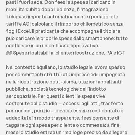
pasti fuori sede. Con fees le spese si caricano in 
mobilità subito dopo l'udienza, l'integrazione 
Telepass importa automaticamente i pedaggi e le 
tariffe ACI calcolano il rimborso chilometrico senza 
fogli Excel. Il praticante che accompagna il titolare 
può caricare le proprie spese dallo smartphone: tutto 
confluisce in un unico flusso approvativo.
## Spese ribaltabili al cliente: ricostruzione, PA e ICT
Nel contesto aquilano, lo studio legale lavora spesso 
per committenti strutturati: imprese edili impegnate 
nella ricostruzione post-sisma, stazioni appaltanti 
pubbliche, società tecnologiche dell'indotto 
aerospaziale. Per questi clienti le spese vive 
sostenute dallo studio — accessi agli atti, trasferte 
per riunioni, perizie — devono essere rendicontate e 
addebitate in modo trasparente. fees consente di 
taggare ogni spesa per cliente o commessa: a fine 
mese lo studio estrae un riepilogo preciso da allegare 