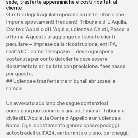
sede, trasferte appenniniche e costi ribaltati al 
cliente
Gli studi legali aquilani operano su un territorio che 
impone spostamenti frequenti: Tribunale di L'Aquila, 
Corte d'Appello di L'Aquila, udienze a Chieti, Pescara 
o Roma. A questo si aggiunge un tessuto clienti 
peculiare — imprese della ricostruzione, enti PA, 
realtà ICT come Telespazio — dove ogni spesa 
sostenuta per conto del cliente deve essere 
documentata e ribaltata con precisione. fees nasce 
per questo.
## Udienze e trasferte tra tribunali abruzzesi e 
romani
Un avvocato aquilano che segue contenziosi 
complessi può toccare in una settimana il Tribunale 
civile di L'Aquila, la Corte d'Appello e un'udienza a 
Roma. Ogni spostamento genera spese: pedaggi 
autostradali sull'A24, carburante o treno, parcheggi, 