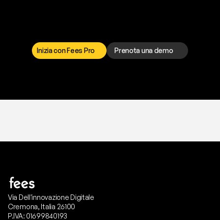
p
r
o
b
l
e
m
a
d
a
l
l
a
t
e
s
t
a
?
I
l
n
o
s
t
r
o
t
e
a
m
d
i
s
u
p
p
o
r
t
o
è
a
t
u
a
d
i
s
p
o
s
i
z
i
o
n
e
p
e
r
r
i
s
o
l
v
e
r
e
q
u
a
l
s
i
a
s
i
p
r
o
b
l
e
m
a
.
S
c
e
g
l
i
i
l
c
a
n
a
l
e
c
h
e
p
r
e
f
e
r
i
s
c
i
.
Inizia con Fees Pro
Prenota una demo
T
r
i
a
l
g
r
a
t
i
s
,
n
e
s
s
u
n
a
c
a
r
t
a
r
i
c
h
i
e
s
t
a
.
Via Dell'innovazione Digitale
Cremona, Italia 26100
P.IVA: 01699840193