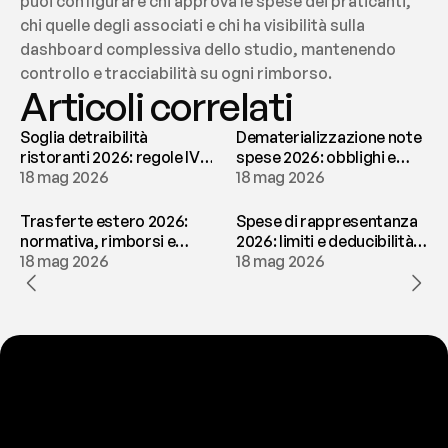
puoi configurare chi approva le spese dei praticanti, 
chi quelle degli associati e chi ha visibilità sulla 
dashboard complessiva dello studio, mantenendo 
controllo e tracciabilità su ogni rimborso.
Articoli correlati
Soglia detraibilità
Dematerializzazione note
ristoranti 2026: regole IVA
spese 2026: obblighi e
e deducibilità | fees
18 mag 2026
conservazione | fees
18 mag 2026
Trasferte estero 2026:
Spese di rappresentanza
normativa, rimborsi e
2026: limiti e deducibilità |
tassazione | fees
18 mag 2026
fees
18 mag 2026
P
r
o
n
t
o
a
t
o
g
l
i
e
r
t
i
q
u
e
s
t
o