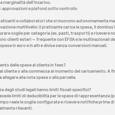
 marginalità dell'incarico.
i: approvazioni e plafond sotto controllo
raticanti e collaboratori che si muovono autonomamente ma 
vazione multilivello: il praticante carica la spesa, il dominus 
rare soglie per categoria (es. pasti, trasporti) e ricevere not
uono clienti esteri — frequente con EFSA e le multinazionali d
spese in euro e in altre divise senza conversioni manuali.
ento delle spese al cliente in fees?
al cliente o alla commessa al momento del caricamento. A fine
a allegare alla nota spese o alla parcella.
 degli studi legali hanno limiti fiscali specifici?
revede limiti di deducibilità per le spese di rappresentanza (pe
po reale le soglie configurate e ricevere notifiche prima di 
calmente rilevanti.