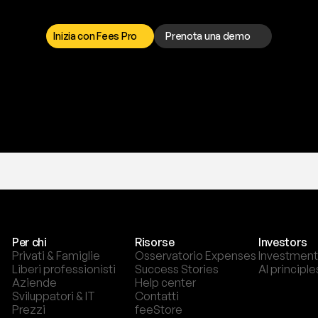
a
t
o
g
l
i
e
r
t
i
q
u
e
s
t
o
p
r
o
b
l
e
m
a
d
a
l
l
o
r
t
o
è
a
t
u
a
d
i
s
p
o
s
i
z
i
o
n
e
p
e
r
r
i
s
o
l
v
e
r
e
q
u
a
l
s
i
a
s
i
p
r
o
b
l
e
m
a
.
S
c
e
g
l
i
i
Inizia con Fees Pro
Prenota una demo
T
r
i
a
l
g
r
a
t
i
s
,
n
e
s
s
u
n
a
c
a
r
t
a
r
i
c
h
i
e
s
t
a
.
Per chi
Risorse
Investors
Privati & Famiglie
Osservatorio Expenses
Investment
Liberi professionisti
Success Stories
AI principle
Aziende
Help center
Sviluppatori & IT
Contatti
Prezzi
feeStore