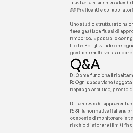
trasferta stanno erodendo la
## Praticanti e collaborator
Uno studio strutturato ha p
fees gestisce flussi di appro
rimborso. È possibile configu
limite. Per gli studi che seg
gestione multi-valuta copre 
Q&A
D: Come funziona il ribaltam
R: Ogni spesa viene taggata 
riepilogo analitico, pronto d
D: Le spese di rappresentanza
R: Sì, la normativa italiana p
consente di monitorare in tem
rischio di sforare i limiti fis