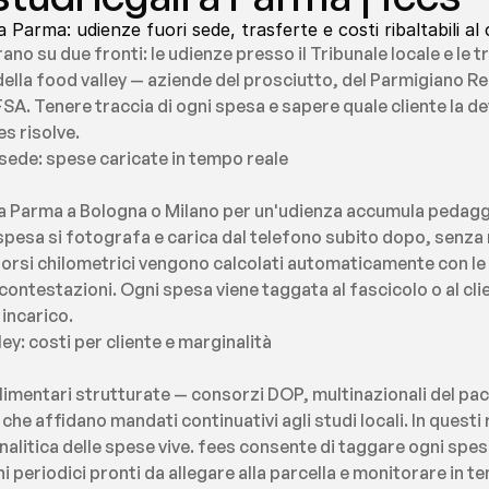
 Parma: udienze fuori sede, trasferte e costi ribaltabili al 
rano su due fronti: le udienze presso il Tribunale locale e le t
i della food valley — aziende del prosciutto, del Parmigiano R
FSA. Tenere traccia di ogni spesa e sapere quale cliente la d
s risolve.
 sede: spese caricate in tempo reale
a Parma a Bologna o Milano per un'udienza accumula pedaggi, 
pesa si fotografa e carica dal telefono subito dopo, senza r
borsi chilometrici vengono calcolati automaticamente con le t
 contestazioni. Ogni spesa viene taggata al fascicolo o al cli
 incarico.
ley: costi per cliente e marginalità
imentari strutturate — consorzi DOP, multinazionali del pac
he affidano mandati continuativi agli studi locali. In questi r
alitica delle spese vive. fees consente di taggare ogni spesa
 periodici pronti da allegare alla parcella e monitorare in tem