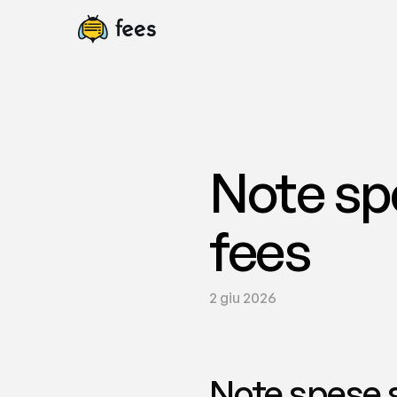
Note spe
fees
2 giu 2026
Note spese s