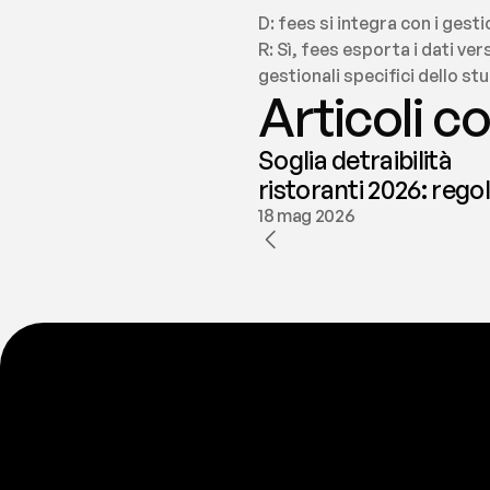
D: fees si integra con i gesti
R: Sì, fees esporta i dati ver
gestionali specifici dello s
Articoli co
Soglia detraibilità
ristoranti 2026: rego
e deducibilità | fees
18 mag 2026