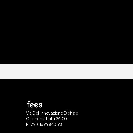
P
r
o
n
t
o
I
l
n
o
s
t
r
o
t
e
a
m
d
i
s
u
p
p
Via Dell'innovazione Digitale
Cremona, Italia 26100
P.IVA: 01699840193