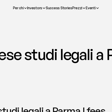
Per chi
Investors
Success Stories
Prezzi
Eventi
se studi legali a 
tudi legali a Parma | fees