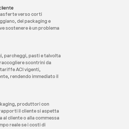
cliente
rasferte verso corti 
eggiano, del packaging e 
eve sostenere è un problema 
parcheggi, pasti e talvolta 
accogliere scontrini da 
ariffe ACI vigenti, 
ente, rendendo immediato il 
kaging, produttori con 
apporti il cliente si aspetta 
 al cliente o alla commessa 
po reale se i costi di 