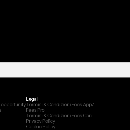
a
t
e
s
t
a
?
l
c
a
n
a
l
e
c
h
e
p
r
e
f
e
r
i
s
c
i
.
Legal
 opportunity
Termini & Condizioni Fees App/ 
s
Fees Pro
Termini & Condizioni Fees Can
Privacy Policy
Cookie Policy