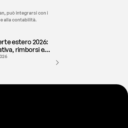
an, può integrarsi con i 
 alla contabilità.
erte estero 2026:
iva, rimborsi e
ione | fees
2026