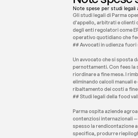
Note spese per studi legali a
Gli studi legali di Parma ope
d'appello, arbitrati e client
degli enti regolatori come E
operativo quotidiano che fee
## Avvocati in udienza fuori
Un avvocato che si sposta d
pernottamenti. Con fees la s
riordinare a fine mese. I rim
eliminando calcoli manuali e
ribaltamento dei costi a fine
## Studi legali della food val
Parma ospita aziende agroal
contenziosi internazionali — c
spesso la rendicontazione an
specifica, produrre riepiloghi