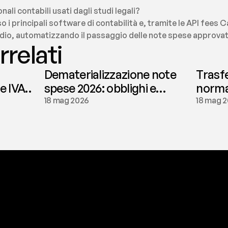
onali contabili usati dagli studi legali?
so i principali software di contabilità e, tramite le API fees C
tudio, automatizzando il passaggio delle note spese approvate
rrelati
Dematerializzazione note
Trasf
le IVA
spese 2026: obblighi e
normat
conservazione | fees
tassaz
18 mag 2026
18 mag 