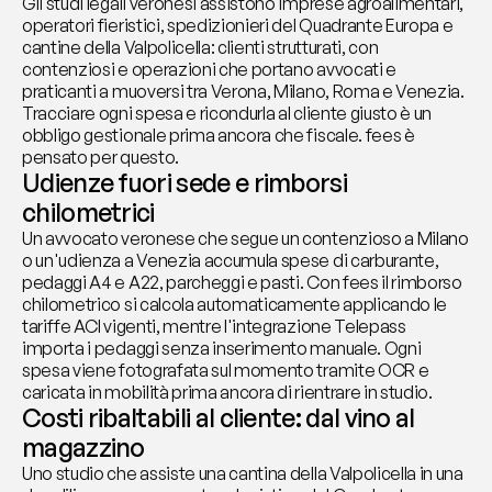
Gli studi legali veronesi assistono imprese agroalimentari, 
operatori fieristici, spedizionieri del Quadrante Europa e 
cantine della Valpolicella: clienti strutturati, con 
contenziosi e operazioni che portano avvocati e 
praticanti a muoversi tra Verona, Milano, Roma e Venezia. 
Tracciare ogni spesa e ricondurla al cliente giusto è un 
obbligo gestionale prima ancora che fiscale. fees è 
pensato per questo.
Udienze fuori sede e rimborsi 
chilometrici
Un avvocato veronese che segue un contenzioso a Milano 
o un'udienza a Venezia accumula spese di carburante, 
pedaggi A4 e A22, parcheggi e pasti. Con fees il rimborso 
chilometrico si calcola automaticamente applicando le 
tariffe ACI vigenti, mentre l'integrazione Telepass 
importa i pedaggi senza inserimento manuale. Ogni 
spesa viene fotografata sul momento tramite OCR e 
caricata in mobilità prima ancora di rientrare in studio.
Costi ribaltabili al cliente: dal vino al 
magazzino
Uno studio che assiste una cantina della Valpolicella in una 