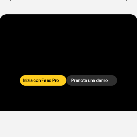
P
r
o
n
t
o
a
t
o
g
l
i
e
r
t
i
q
u
e
s
t
o
p
r
o
b
l
e
m
a
d
a
l
l
a
t
e
s
t
a
?
I
l
n
o
s
t
r
o
t
e
a
m
d
i
s
u
p
p
o
r
t
o
è
a
t
u
a
d
i
s
p
o
s
i
z
i
o
n
e
p
e
r
r
i
s
o
l
v
e
r
e
q
u
a
l
s
i
a
s
i
p
r
o
b
l
e
m
a
.
S
c
e
g
l
i
i
l
c
a
n
a
l
e
c
h
e
p
r
e
f
e
r
i
s
c
i
.
Inizia con Fees Pro
Prenota una demo
T
r
i
a
l
g
r
a
t
i
s
,
n
e
s
s
u
n
a
c
a
r
t
a
r
i
c
h
i
e
s
t
a
.