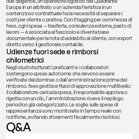
due diligence, un operatore logistico del Quadrante 
Europa in un arbitrato o un'azienda fieristica in un 
contenzioso contrattuale ha la necessità di separare i 
costi per cliente o pratica. Con il tagging per commessa di 
fees, ogni spesa — trasferta, consulenza esterna, pasto di 
lavoro — è associata al fascicolo e diventa base 
documentale per la nota di addebito al cliente, con export 
diretto verso il gestionale contabile.
Udienze fuori sede e rimborsi 
chilometrici
Negli studi strutturati i praticanti e i collaboratori 
sostengono spese autonome che devono essere 
verificate dal dominus o dall'amministrazione prima del 
rimborso. fees gestisce flussi di approvazione multilivello: 
il collaboratore carica la spesa, il responsabile approva o 
rigetta con un clic, l'amministrazione riceve il riepilogo 
periodico già categorizzato. Le soglie sulle spese di 
rappresentanza sono monitorate in tempo reale con 
notifiche, evitando sforamenti fiscalmente rischiosi.
Q&A