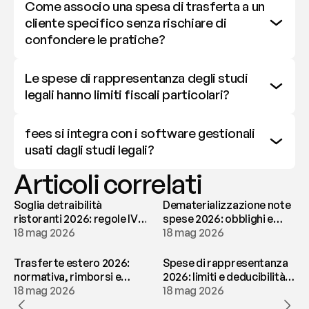
Come associo una spesa di trasferta a un 
cliente specifico senza rischiare di 
confondere le pratiche?
Le spese di rappresentanza degli studi 
legali hanno limiti fiscali particolari?
fees si integra con i software gestionali 
usati dagli studi legali?
Articoli correlati
Soglia detraibilità
Dematerializzazione note
ristoranti 2026: regole IVA
spese 2026: obblighi e
e deducibilità | fees
18 mag 2026
conservazione | fees
18 mag 2026
Trasferte estero 2026:
Spese di rappresentanza
normativa, rimborsi e
2026: limiti e deducibilità |
tassazione | fees
18 mag 2026
fees
18 mag 2026