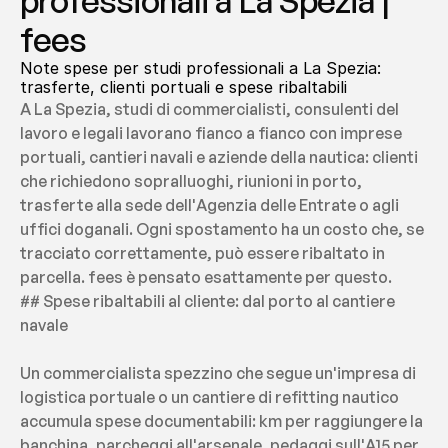
professionali a La Spezia | 
fees
Note spese per studi professionali a La Spezia: 
trasferte, clienti portuali e spese ribaltabili
A La Spezia, studi di commercialisti, consulenti del 
lavoro e legali lavorano fianco a fianco con imprese 
portuali, cantieri navali e aziende della nautica: clienti 
che richiedono sopralluoghi, riunioni in porto, 
trasferte alla sede dell'Agenzia delle Entrate o agli 
uffici doganali. Ogni spostamento ha un costo che, se 
tracciato correttamente, può essere ribaltato in 
parcella. fees è pensato esattamente per questo.
## Spese ribaltabili al cliente: dal porto al cantiere 
navale
Un commercialista spezzino che segue un'impresa di 
logistica portuale o un cantiere di refitting nautico 
accumula spese documentabili: km per raggiungere la 
banchina, parcheggi all'arsenale, pedaggi sull'A15 per 