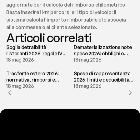
aggiornate per il calcolo del rimborso chilometrico. 
Basta inserire i km percorsi e il tipo di veicolo: il 
sistema calcola l'importo rimborsabile e lo associa 
alla commessa o al cliente selezionato.
Articoli correlati
Soglia detraibilità
Dematerializzazione note
ristoranti 2026: regole IVA
spese 2026: obblighi e
e deducibilità | fees
18 mag 2026
conservazione | fees
18 mag 2026
Trasferte estero 2026:
Spese di rappresentanza
normativa, rimborsi e
2026: limiti e deducibilità |
tassazione | fees
18 mag 2026
fees
18 mag 2026
P
r
o
n
t
o
a
t
o
g
l
i
e
r
t
i
q
u
e
s
t
o