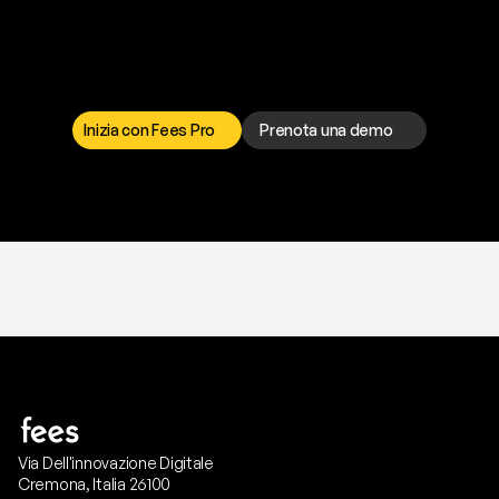
p
r
o
b
l
e
m
a
d
a
l
l
a
t
e
s
t
a
?
I
l
n
o
s
t
r
o
t
e
a
m
d
i
s
u
p
p
o
r
t
o
è
a
t
u
a
d
i
s
p
o
s
i
z
i
o
n
e
p
e
r
r
i
s
o
l
v
e
r
e
q
u
a
l
s
i
a
s
i
p
r
o
b
l
e
m
a
.
S
c
e
g
l
i
i
l
c
a
n
a
l
e
c
h
e
p
r
e
f
e
r
i
s
c
i
.
Inizia con Fees Pro
Prenota una demo
T
r
i
a
l
g
r
a
t
i
s
,
n
e
s
s
u
n
a
c
a
r
t
a
r
i
c
h
i
e
s
t
a
.
Via Dell'innovazione Digitale
Cremona, Italia 26100