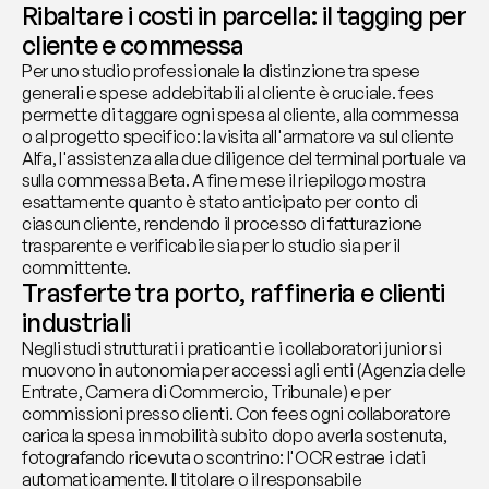
Ribaltare i costi in parcella: il tagging per 
cliente e commessa
Per uno studio professionale la distinzione tra spese 
generali e spese addebitabili al cliente è cruciale. fees 
permette di taggare ogni spesa al cliente, alla commessa 
o al progetto specifico: la visita all'armatore va sul cliente 
Alfa, l'assistenza alla due diligence del terminal portuale va 
sulla commessa Beta. A fine mese il riepilogo mostra 
esattamente quanto è stato anticipato per conto di 
ciascun cliente, rendendo il processo di fatturazione 
trasparente e verificabile sia per lo studio sia per il 
committente.
Trasferte tra porto, raffineria e clienti 
industriali
Negli studi strutturati i praticanti e i collaboratori junior si 
muovono in autonomia per accessi agli enti (Agenzia delle 
Entrate, Camera di Commercio, Tribunale) e per 
commissioni presso clienti. Con fees ogni collaboratore 
carica la spesa in mobilità subito dopo averla sostenuta, 
fotografando ricevuta o scontrino: l'OCR estrae i dati 
automaticamente. Il titolare o il responsabile 