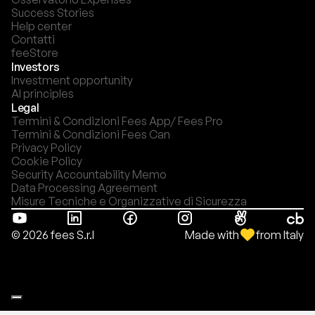
Success Stories
Help center
Contatti
feeStore
Investors
Investment opportunity
AI principles
Legal
Termini & Condizioni Fees App/ Fees Pro
Termini & Condizioni Fees Can
Privacy Policy
Cookie Policy
Security Accountability Memo
Data Processing Agreement
Misure Tecniche e Organizzative di Sicurezza
Made with
from Italy
© 2026 fees S.r.l