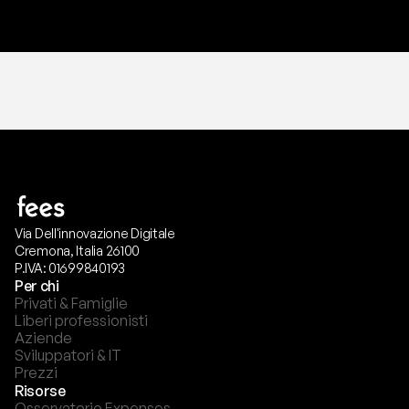
Via Dell'innovazione Digitale
Cremona, Italia 26100
P.IVA: 01699840193
Per chi
Privati & Famiglie
Liberi professionisti
Aziende
Sviluppatori & IT
Prezzi
Risorse
Osservatorio Expenses