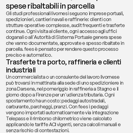
spese ribaltabili in parcella
Gli studi professionali livornesi seguono imprese portuali, 
spedizionieri, cantieri navali e raffinerie: clienti con 
strutture operative complesse, audit frequenti e trasferte 
continue. Ogni visita al cliente, ogni accesso agli uffici 
doganali o all'Autorità di Sistema Portuale genera spese 
che vanno documentate, approvate e spesso ribaltate in 
parcella. fees è pensato per rendere questo processo 
preciso e automatico.
Trasferte tra porto, raffineria e clienti 
industriali
Un commercialista o un consulente del lavoro livornese 
può trovarsi in mattinata alla sede di uno spedizioniere in 
zona Darsena, nel pomeriggio in raffineria a Stagno e il 
giorno dopo a Firenze per un'udienza tributaria. Ogni 
spostamento ha un costo: pedaggi autostradali, 
carburante, parcheggi, pranzi. Con fees i pedaggi 
vengono importati automaticamente via integrazione 
Telepass e il rimborso chilometrico viene calcolato 
applicando le tariffe ACI vigenti, senza calcoli manuali e 
senza rischio di contestazioni.