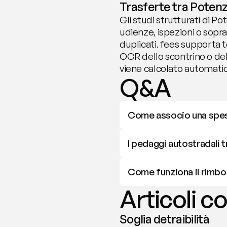
Trasferte tra Potenza
Gli studi strutturati di P
udienze, ispezioni o sopral
duplicati. fees supporta t
OCR dello scontrino o dell
viene calcolato automatic
Q&A
Come associo una spesa d
I pedaggi autostradali
Come funziona il rimbor
Articoli co
Soglia detraibilità