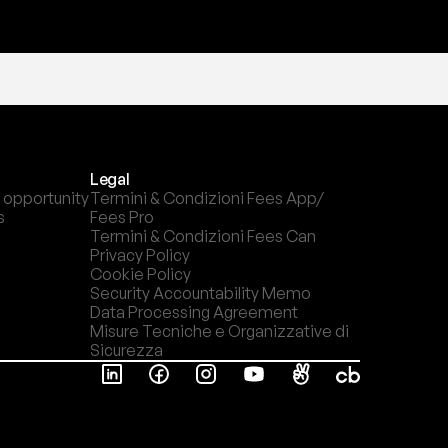
Legal
 opportunity
Termini & Condizioni Fees App/ 
s
Fees Pro
Termini & Condizioni Fees Can
Privacy Policy
Cookie Policy
Security Accountability Memo
Data Processing Agreement
Misure Tecniche e Organizzative di 
Sicurezza