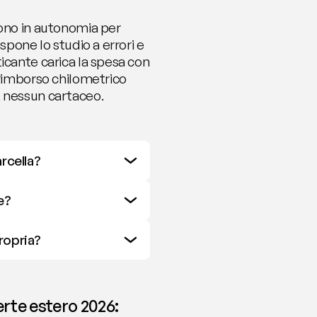
ono in autonomia per 
pone lo studio a errori e 
icante carica la spesa con 
 rimborso chilometrico 
, nessun cartaceo.
arcella?
e?
ropria?
erte estero 2026: