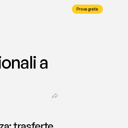
Prova gratis
nali a 
: trasferte, 