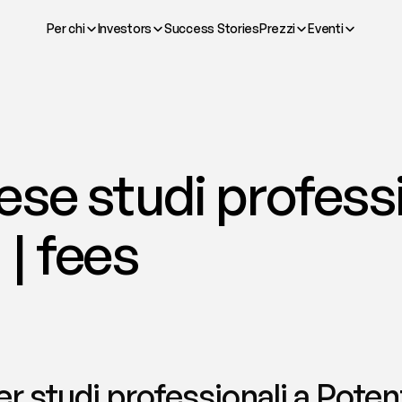
Per chi
Investors
Success Stories
Prezzi
Eventi
se studi professio
| fees
 studi professionali a Potenza