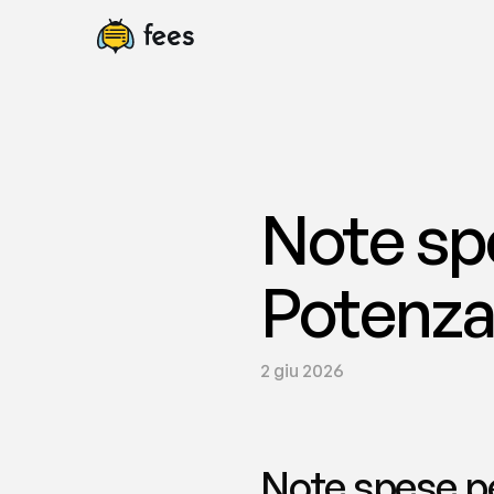
Note spe
Potenza 
2 giu 2026
Note spese per