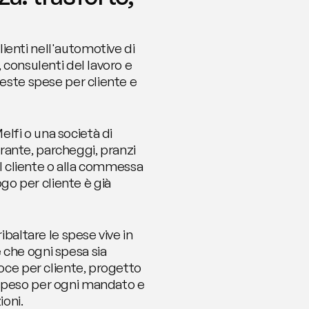
enti nell'automotive di 
 consulenti del lavoro e 
este spese per cliente e 
lfi o una società di 
ante, parcheggi, pranzi 
al cliente o alla commessa 
o per cliente è già 
baltare le spese vive in 
che ogni spesa sia 
oce per cliente, progetto 
 speso per ogni mandato e 
oni.