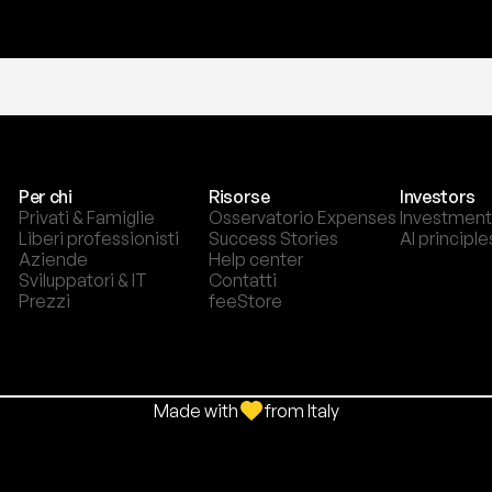
Per chi
Risorse
Investors
Privati & Famiglie
Osservatorio Expenses
Investment
Liberi professionisti
Success Stories
AI principle
Aziende
Help center
Sviluppatori & IT
Contatti
Prezzi
feeStore
Made with
from Italy