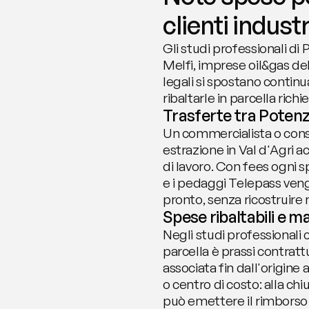
clienti industr
Gli studi professionali di
Melfi, imprese oil&gas del
legali si spostano continu
ribaltarle in parcella ri
Trasferte tra Potenza
Un commercialista o consul
estrazione in Val d'Agri 
di lavoro. Con fees ogni sp
e i pedaggi Telepass veng
pronto, senza ricostruire
Spese ribaltabili e 
Negli studi professionali c
parcella è prassi contratt
associata fin dall'origine
o centro di costo: alla c
può emettere il rimborso