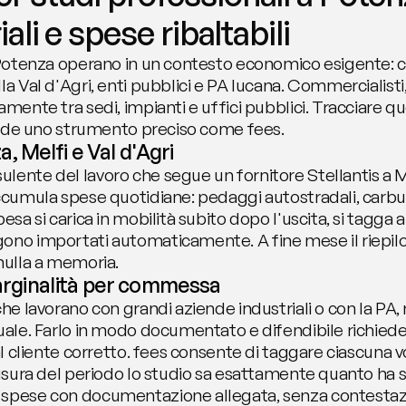
iali e spese ribaltabili
 Potenza operano in un contesto economico esigente: cli
la Val d'Agri, enti pubblici e PA lucana. Commercialisti,
amente tra sedi, impianti e uffici pubblici. Tracciare qu
chiede uno strumento preciso come fees.
, Melfi e Val d'Agri
ente del lavoro che segue un fornitore Stellantis a Me
accumula spese quotidiane: pedaggi autostradali, carbur
esa si carica in mobilità subito dopo l'uscita, si tagga 
ono importati automaticamente. A fine mese il riepilog
 nulla a memoria.
marginalità per commessa
he lavorano con grandi aziende industriali o con la PA, ri
uale. Farlo in modo documentato e difendibile richiede 
 al cliente corretto. fees consente di taggare ciascuna v
hiusura del periodo lo studio sa esattamente quanto ha
 spese con documentazione allegata, senza contestazi