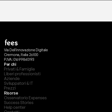
Via Dell'innovazione Digitale
Cremona, Italia 26100
P.IVA: 01699840193
Per chi
Privati & Famiglie
Liberi professionisti
Aziende
Sviluppatori & IT
Prezzi
Risorse
Osservatorio Expenses
Success Stories
Help center