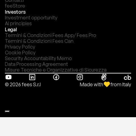
Contatti
feeStore
Investors
Investment opportunity
AI principles
Legal
Termini & Condizioni Fees App/ Fees Pro
Termini & Condizioni Fees Can
Privacy Policy
Cookie Policy
Security Accountability Memo
Data Processing Agreement
Misure Tecniche e Organizzative di Sicurezza
Made with
from Italy
© 2026 fees S.r.l
Le tue preferenze relative alla privacy
Informativa sulla raccolta