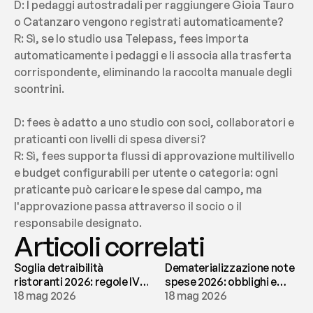
D: I pedaggi autostradali per raggiungere Gioia Tauro 
o Catanzaro vengono registrati automaticamente?
R: Sì, se lo studio usa Telepass, fees importa 
automaticamente i pedaggi e li associa alla trasferta 
corrispondente, eliminando la raccolta manuale degli 
scontrini.
D: fees è adatto a uno studio con soci, collaboratori e 
praticanti con livelli di spesa diversi?
R: Sì, fees supporta flussi di approvazione multilivello 
e budget configurabili per utente o categoria: ogni 
praticante può caricare le spese dal campo, ma 
l'approvazione passa attraverso il socio o il 
responsabile designato.
Articoli correlati
Soglia detraibilità
Dematerializzazione note
ristoranti 2026: regole IVA
spese 2026: obblighi e
e deducibilità | fees
18 mag 2026
conservazione | fees
18 mag 2026