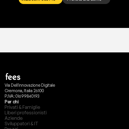
T
r
i
a
l
g
r
a
t
i
s
,
n
e
s
s
u
n
a
c
a
r
t
a
r
i
c
h
i
e
s
t
a
.
Via Dell'innovazione Digitale
Cremona, Italia 26100
P.IVA: 01699840193
Per chi
Privati & Famiglie
Liberi professionisti
Aziende
Sviluppatori & IT