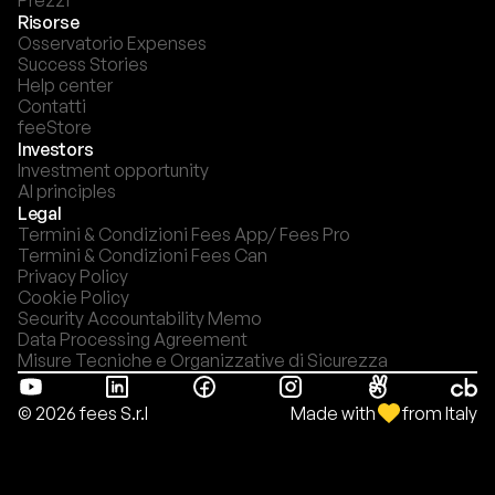
Prezzi
Risorse
Osservatorio Expenses
Success Stories
Help center
Contatti
feeStore
Investors
Investment opportunity
AI principles
Legal
Termini & Condizioni Fees App/ Fees Pro
Termini & Condizioni Fees Can
Privacy Policy
Cookie Policy
Security Accountability Memo
Data Processing Agreement
Misure Tecniche e Organizzative di Sicurezza
Made with
from Italy
© 2026 fees S.r.l