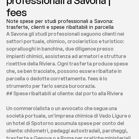
professionali a Savona | 
fees
Note spese per studi professionali a Savona: 
trasferte, clienti e spese ribaltabili in parcella
A Savona gli studi professionali seguono clienti nei 
settori portuale, chimico, crocieristico e turistico: 
sopralluoghi in banchina, due diligence presso 
impianti chimici, assistenza ad armatori e strutture 
ricettive della Riviera. Ogni trasferta produce spese 
che, se ben tracciate, possono essere ribaltate in 
parcella o dedotte correttamente. fees è lo 
strumento per farlo senza burocrazia.
## Spese ribaltabili al cliente: dal porto alla Riviera
Un commercialista o un avvocato che segue una 
società portuale, un'impresa chimica di Vado Ligure o 
un hotel di Spotorno accumula spese per conto del 
cliente: chilometri, pedaggi autostradali, parcheggi, 
trasferte a Genova o a Roma per pratiche ministeriali. 