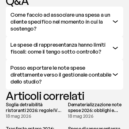
Q&A
Come faccio ad associare una spesa a un 
cliente specifico nel momento in cui la 
sostengo?
Le spese di rappresentanza hanno limiti 
fiscali: come li tengo sotto controllo?
Posso esportare le note spese 
direttamente verso il gestionale contabile 
dello studio?
Articoli correlati
Soglia detraibilità
Dematerializzazione note
ristoranti 2026: regole IVA
spese 2026: obblighi e
e deducibilità | fees
18 mag 2026
conservazione | fees
18 mag 2026
Trasferte estero 2026:
Spese di rappresentanza