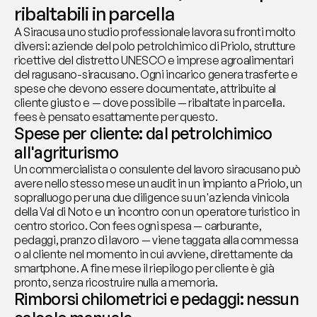
ribaltabili in parcella
A Siracusa uno studio professionale lavora su fronti molto 
diversi: aziende del polo petrolchimico di Priolo, strutture 
ricettive del distretto UNESCO e imprese agroalimentari 
del ragusano-siracusano. Ogni incarico genera trasferte e 
spese che devono essere documentate, attribuite al 
cliente giusto e — dove possibile — ribaltate in parcella. 
fees è pensato esattamente per questo.
Spese per cliente: dal petrolchimico 
all'agriturismo
Un commercialista o consulente del lavoro siracusano può 
avere nello stesso mese un audit in un impianto a Priolo, un 
sopralluogo per una due diligence su un'azienda vinicola 
della Val di Noto e un incontro con un operatore turistico in 
centro storico. Con fees ogni spesa — carburante, 
pedaggi, pranzo di lavoro — viene taggata alla commessa 
o al cliente nel momento in cui avviene, direttamente da 
smartphone. A fine mese il riepilogo per cliente è già 
pronto, senza ricostruire nulla a memoria.
Rimborsi chilometrici e pedaggi: nessun 