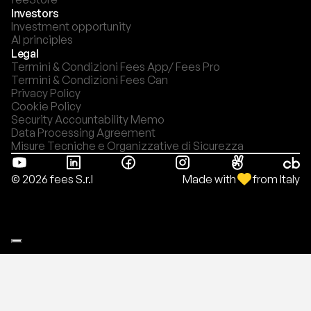
Investors
Investment opportunity
AI principles
Legal
Termini & Condizioni Fees App/ Fees Pro
Termini & Condizioni Fees Can
Privacy Policy
Cookie Policy
Security Accountability Memo
Data Processing Agreement
Misure Tecniche e Organizzative di Sicurezza
Made with
from Italy
© 2026 fees S.r.l
Le tue preferenze relative alla privacy
Informativa sulla raccolta