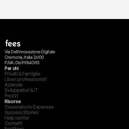
Via Dell'innovazione Digitale
Cremona, Italia 26100
P.IVA: 01699840193
Per chi
Privati & Famiglie
Liberi professionisti
Aziende
Sviluppatori & IT
Prezzi
Risorse
Osservatorio Expenses
Success Stories
Help center
Contatti
feeStore