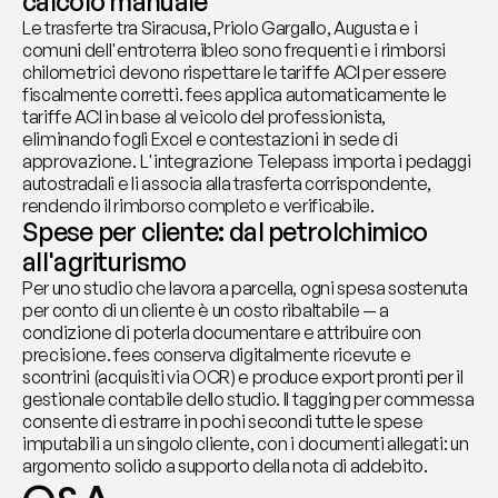
calcolo manuale
Le trasferte tra Siracusa, Priolo Gargallo, Augusta e i 
comuni dell'entroterra ibleo sono frequenti e i rimborsi 
chilometrici devono rispettare le tariffe ACI per essere 
fiscalmente corretti. fees applica automaticamente le 
tariffe ACI in base al veicolo del professionista, 
eliminando fogli Excel e contestazioni in sede di 
approvazione. L'integrazione Telepass importa i pedaggi 
autostradali e li associa alla trasferta corrispondente, 
rendendo il rimborso completo e verificabile.
Spese per cliente: dal petrolchimico 
all'agriturismo
Per uno studio che lavora a parcella, ogni spesa sostenuta 
per conto di un cliente è un costo ribaltabile — a 
condizione di poterla documentare e attribuire con 
precisione. fees conserva digitalmente ricevute e 
scontrini (acquisiti via OCR) e produce export pronti per il 
gestionale contabile dello studio. Il tagging per commessa 
consente di estrarre in pochi secondi tutte le spese 
imputabili a un singolo cliente, con i documenti allegati: un 
argomento solido a supporto della nota di addebito.