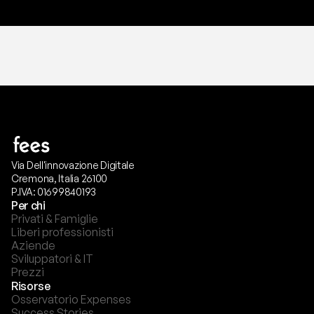
Via Dell'innovazione Digitale
Cremona, Italia 26100
P.IVA: 01699840193
Per chi
Privati & Famiglie
Liberi professionisti
Aziende
Sviluppatori & IT
Prezzi
Risorse
Osservatorio Expenses
Success Stories