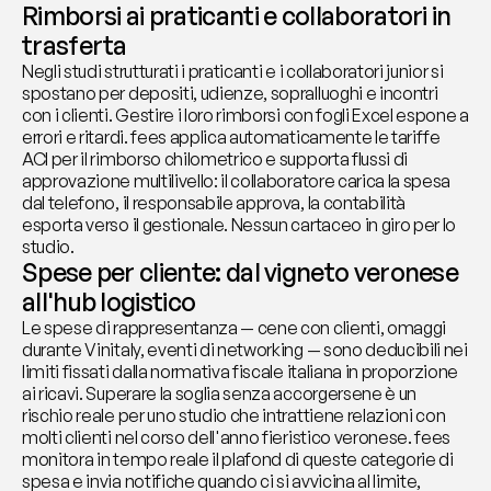
Rimborsi ai praticanti e collaboratori in 
trasferta
Negli studi strutturati i praticanti e i collaboratori junior si 
spostano per depositi, udienze, sopralluoghi e incontri 
con i clienti. Gestire i loro rimborsi con fogli Excel espone a 
errori e ritardi. fees applica automaticamente le tariffe 
ACI per il rimborso chilometrico e supporta flussi di 
approvazione multilivello: il collaboratore carica la spesa 
dal telefono, il responsabile approva, la contabilità 
esporta verso il gestionale. Nessun cartaceo in giro per lo 
studio.
Spese per cliente: dal vigneto veronese 
all'hub logistico
Le spese di rappresentanza — cene con clienti, omaggi 
durante Vinitaly, eventi di networking — sono deducibili nei 
limiti fissati dalla normativa fiscale italiana in proporzione 
ai ricavi. Superare la soglia senza accorgersene è un 
rischio reale per uno studio che intrattiene relazioni con 
molti clienti nel corso dell'anno fieristico veronese. fees 
monitora in tempo reale il plafond di queste categorie di 
spesa e invia notifiche quando ci si avvicina al limite, 