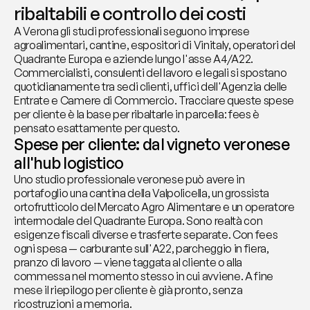
ribaltabili e controllo dei costi
A Verona gli studi professionali seguono imprese 
agroalimentari, cantine, espositori di Vinitaly, operatori del 
Quadrante Europa e aziende lungo l'asse A4/A22. 
Commercialisti, consulenti del lavoro e legali si spostano 
quotidianamente tra sedi clienti, uffici dell'Agenzia delle 
Entrate e Camere di Commercio. Tracciare queste spese 
per cliente è la base per ribaltarle in parcella: fees è 
pensato esattamente per questo.
Spese per cliente: dal vigneto veronese 
all'hub logistico
Uno studio professionale veronese può avere in 
portafoglio una cantina della Valpolicella, un grossista 
ortofrutticolo del Mercato Agro Alimentare e un operatore 
intermodale del Quadrante Europa. Sono realtà con 
esigenze fiscali diverse e trasferte separate. Con fees 
ogni spesa — carburante sull'A22, parcheggio in fiera, 
pranzo di lavoro — viene taggata al cliente o alla 
commessa nel momento stesso in cui avviene. A fine 
mese il riepilogo per cliente è già pronto, senza 
ricostruzioni a memoria.