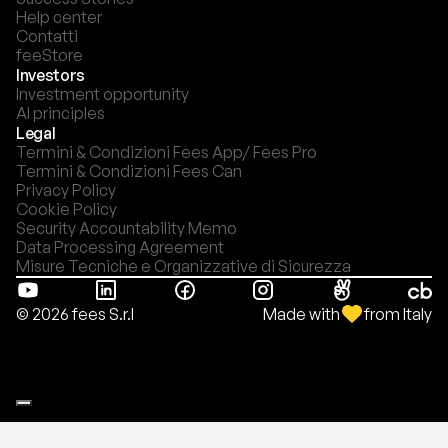
Help center
Contatti
feeStore
Investors
Investment opportunity
AI principles
Legal
Termini & Condizioni Fees App/ Fees Pro
Termini & Condizioni Fees Can
Privacy Policy
Cookie Policy
Security Accountability Memo
Data Processing Agreement
Misure Tecniche e Organizzative di Sicurezza
Made with
from Italy
© 2026 fees S.r.l