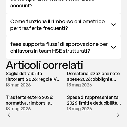
account?
Come funziona il rimborso chilometrico 
per trasferte frequenti?
fees supporta flussi di approvazione per 
chi lavora in team HSE strutturati?
Articoli correlati
Soglia detraibilità
Dematerializzazione note
ristoranti 2026: regole IVA
spese 2026: obblighi e
e deducibilità | fees
18 mag 2026
conservazione | fees
18 mag 2026
Trasferte estero 2026:
Spese di rappresentanza
normativa, rimborsi e
2026: limiti e deducibilità |
tassazione | fees
18 mag 2026
fees
18 mag 2026