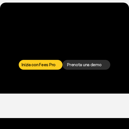
P
r
o
n
t
o
a
t
o
g
l
i
e
r
t
i
q
u
e
s
t
o
p
r
o
b
l
e
m
a
d
a
l
l
a
t
e
s
t
a
?
I
l
n
o
s
t
r
o
t
e
a
m
d
i
s
u
p
p
o
r
t
o
è
a
t
u
a
d
i
s
p
o
s
i
z
i
o
n
e
p
e
r
r
i
s
o
l
v
e
r
e
q
u
a
l
s
i
a
s
i
p
r
o
b
l
e
m
a
.
S
c
e
g
l
i
i
l
c
a
n
a
l
e
c
h
e
p
r
e
f
e
r
i
s
c
i
.
Inizia con Fees Pro
Prenota una demo
T
r
i
a
l
g
r
a
t
i
s
,
n
e
s
s
u
n
a
c
a
r
t
a
r
i
c
h
i
e
s
t
a
.