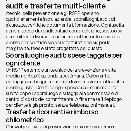
audit e trasferte multi-cliente
I tecnici della prevenzione e gli RSPP operano 
quotidianamente in più aziende: sopralluoghi, audit di 
sicurezza, verifiche documentali, formazione. Ogni uscita 
genera spese da rendicontare con precisione, spesso su 
committenti diversi. Tracciare correttamente i costi per 
cliente è essenziale sia per la fatturazione sia per la 
marginalità. fees è stato progettato per questo.
Sopralluoghi e audit: spese taggate per 
ogni cliente
Un RSPP esterno o un tecnico della prevenzione visita 
mediamente più aziende a settimana. Carburante, 
pedaggi, parcheggi e materiali di verifica vanno attribuiti al 
cliente giusto. Con fees ogni spesa si carica in mobilità 
subito dopo il sopralluogo e si tagga alla commessa o al 
centro di costo del committente. A fine mese il riepilogo 
per cliente è già pronto, senza rielaborazioni manuali.
Trasferte ricorrenti e rimborso 
chilometrico
Chi svolge attività di prevenzione e sicurezza percorre 