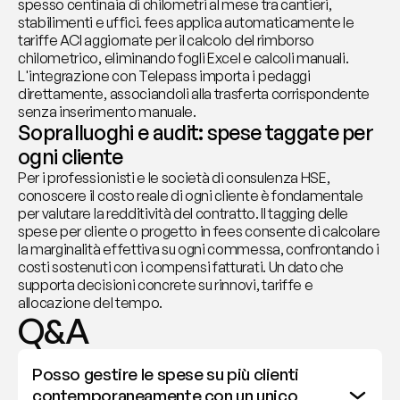
spesso centinaia di chilometri al mese tra cantieri, 
stabilimenti e uffici. fees applica automaticamente le 
tariffe ACI aggiornate per il calcolo del rimborso 
chilometrico, eliminando fogli Excel e calcoli manuali. 
L'integrazione con Telepass importa i pedaggi 
direttamente, associandoli alla trasferta corrispondente 
senza inserimento manuale.
Sopralluoghi e audit: spese taggate per 
ogni cliente
Per i professionisti e le società di consulenza HSE, 
conoscere il costo reale di ogni cliente è fondamentale 
per valutare la redditività del contratto. Il tagging delle 
spese per cliente o progetto in fees consente di calcolare 
la marginalità effettiva su ogni commessa, confrontando i 
costi sostenuti con i compensi fatturati. Un dato che 
supporta decisioni concrete su rinnovi, tariffe e 
allocazione del tempo.
Q&A
Posso gestire le spese su più clienti 
contemporaneamente con un unico 