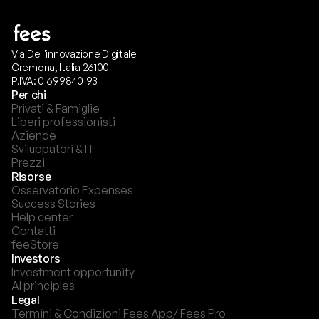
Via Dell'innovazione Digitale
Cremona, Italia 26100
P.IVA: 01699840193
Per chi
Privati & Famiglie
Liberi professionisti
Aziende
Sviluppatori & IT
Prezzi
Risorse
Osservatorio Expenses
Success Stories
Help center
Contatti
feeStore
Investors
Investment opportunity
AI principles
Legal
Termini & Condizioni Fees App/ Fees Pro