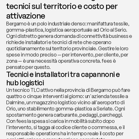
tecnici sul territorio e costo per 
attivazione
Bergamo è un polo industriale denso: manifattura tessile, 
gomma-plastica, logistica aeroportuale ad Orio al Serio. 
Ogni distretto genera domanda di connettività business e 
richiede installatori e tecnici di rete che operano 
quotidianamente sul territorio provinciale. Gestire le loro 
spese in modo preciso — per intervento, per cliente, per 
zona — è una necessità operativa concreta. fees è 
pensato per questo.
Tecnici e installatori tra capannoni e 
hub logistici
Un tecnico TLC attivo nella provincia di Bergamo può fare 
quattro o cinque interventi al giorno: un'azienda tessile a 
Dalmine, un magazzino logistico vicino all'aeroporto di 
Orio, uno stabilimento gomma-plastica a Seriate. Ogni 
spostamento genera carburante, pedaggi, parcheggi. 
Con fees la spesa si carica in mobilità subito dopo 
l'intervento, si tagga al codice cliente o commessa, e il 
responsabile operations ha in tempo reale il costo per 