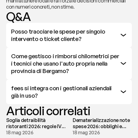
manifatturiere locali e rafforza le decisioni commerciali 
con numeri concreti, non stime.
Q&A
Posso tracciare le spese per singolo 
intervento o ticket cliente?
Come gestisco i rimborsi chilometrici per 
i tecnici che usano l'auto propria nella 
provincia di Bergamo?
fees si integra con i gestionali aziendali 
già in uso?
Articoli correlati
Soglia detraibilità
Dematerializzazione note
ristoranti 2026: regole IVA
spese 2026: obblighi e
e deducibilità | fees
18 mag 2026
conservazione | fees
18 mag 2026