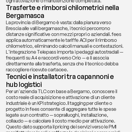
ogni attivazione o manutenzione completata.
Trasferte e rimborsi chilometrici nella 
Bergamasca
La provincia di Bergamo è vasta: dalla pianura verso 
Brescia alle valli bergamasche, i tecnici percorrono 
distanze significative con mezzi propri o aziendali. fees 
applica automaticamente le tariffe ACI per il rimborso 
chilometrico, eliminando calcoli manuali e contestazioni. 
L'integrazione Telepass importa i pedaggi autostradali — 
frequenti su A4 e raccordi verso Orio — e li associa 
direttamente alla trasferta, senza che il tecnico debba 
raccogliere ricevute cartacee.
Tecnici e installatori tra capannoni e 
hub logistici
Per un'azienda TLC con base a Bergamo, conoscere il 
costo reale di acquisizione e attivazione di un cliente 
industriale è un KPI strategico. Il tagging per cliente o 
progetto in fees consente di aggregare tutte le spese 
legate a un contratto — sopralluoghi, installazione, 
collaudo — e calcolare il costo medio per attivazione. 
Questo dato supporta il pricing dei servizi verso le PMI 