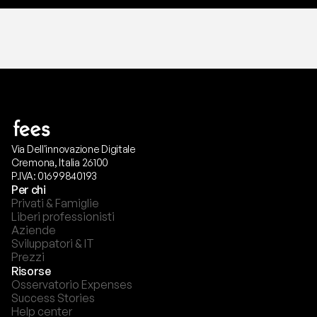
Via Dell'innovazione Digitale
Cremona, Italia 26100
P.IVA: 01699840193
Per chi
Privati & Famiglie
Liberi professionisti
Aziende
Sviluppatori & IT
Prezzi
Risorse
Osservatorio Expenses
Success Stories
Help center