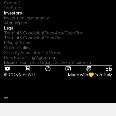
Contatti
feeStore
Investors
Investment opportunity
AI principles
Legal
Termini & Condizioni Fees App/ Fees Pro
Termini & Condizioni Fees Can
Privacy Policy
Cookie Policy
Security Accountability Memo
Data Processing Agreement
Misure Tecniche e Organizzative di Sicurezza
Made with
from Italy
© 2026 fees S.r.l
Le tue preferenze relative alla privacy