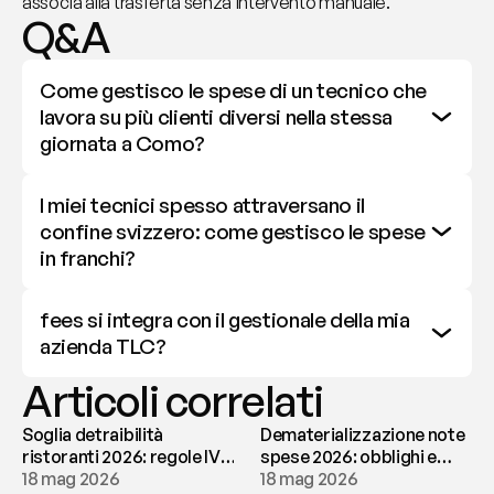
associa alla trasferta senza intervento manuale.
Q&A
Come gestisco le spese di un tecnico che 
lavora su più clienti diversi nella stessa 
giornata a Como?
I miei tecnici spesso attraversano il 
confine svizzero: come gestisco le spese 
in franchi?
fees si integra con il gestionale della mia 
azienda TLC?
Articoli correlati
Soglia detraibilità
Dematerializzazione note
ristoranti 2026: regole IVA
spese 2026: obblighi e
e deducibilità | fees
18 mag 2026
conservazione | fees
18 mag 2026