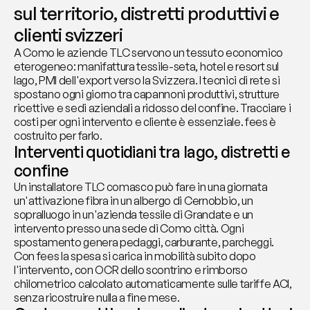
sul territorio, distretti produttivi e 
clienti svizzeri
A Como le aziende TLC servono un tessuto economico 
eterogeneo: manifattura tessile-seta, hotel e resort sul 
lago, PMI dell'export verso la Svizzera. I tecnici di rete si 
spostano ogni giorno tra capannoni produttivi, strutture 
ricettive e sedi aziendali a ridosso del confine. Tracciare i 
costi per ogni intervento e cliente è essenziale. fees è 
costruito per farlo.
Interventi quotidiani tra lago, distretti e 
confine
Un installatore TLC comasco può fare in una giornata 
un'attivazione fibra in un albergo di Cernobbio, un 
sopralluogo in un'azienda tessile di Grandate e un 
intervento presso una sede di Como città. Ogni 
spostamento genera pedaggi, carburante, parcheggi. 
Con fees la spesa si carica in mobilità subito dopo 
l'intervento, con OCR dello scontrino e rimborso 
chilometrico calcolato automaticamente sulle tariffe ACI, 
senza ricostruire nulla a fine mese.