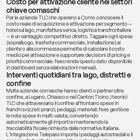
Costo per attivazione cliente nei settori 
chiave comaschi
Per le aziende TLC che operano a Como conoscere il 
costo reale di acquisizione e attivazione per segmento — 
hotel sul lago, manifattura serica, logistica transfrontaliera 
— è un vantaggio competitivo diretto. Taggare ogni spesa 
(sopralluogo, trasferta commerciale, installazione) al 
cliente o alla commessa permette di calcolare il costo 
medio per attivazione e supportare decisioni di pricing e 
priorità commerciale. fees rende questo dato disponibile 
in dashboard senza elaborazioni manuali.
Interventi quotidiani tra lago, distretti e 
confine
Molte aziende comasche hanno clienti o partner oltre 
confine, a Lugano, Chiasso o nel Canton Ticino. I tecnici 
TLC che attraversano il confine affrontano spese in 
franchi svizzeri: pranzi, pedaggi, materiali. fees gestisce 
le note spese in multi-valuta, convertendo 
automaticamente gli importi e mantenendo la 
tracciabilità fiscale richiesta dalla normativa italiana. 
L'integrazione Telepass importa i pedaggi autostradali e li 