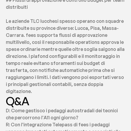
## Flussi di approvazione e controllo budget per team 
distribuiti
Le aziende TLC lucchesi spesso operano con squadre 
distribuite su province diverse: Lucca, Pisa, Massa-
Carrara. fees supporta flussi di approvazione 
multilivello, così il responsabile operations approva le 
spese ordinarie mentre quelle oltre soglia salgono alla 
direzione. I plafond configurabili e il monitoraggio in 
tempo reale evitano sforamenti sui budget di 
trasferta, con notifiche automatiche prima che si 
raggiungano i limiti. I dati vengono poi esportati verso 
i principali gestionali contabili, senza doppia 
digitazione.
Q&A
D: Come gestisco i pedaggi autostradali dei tecnici 
che percorrono l'A11 ogni giorno?
R: Con l'integrazione Telepass di fees i pedaggi 