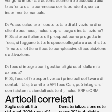
vengono importati automaticamente e associati alla 
trasferta o alla commessa corrispondente, senza 
inserimento manuale.
D: Posso calcolare il costo totale di attivazione di un 
cliente business, inclusi sopralluogo e installazione?
R: Sì: si crea il cliente o il prospect come progetto in 
fees, si taggano tutte le spese collegate e a contratto 
firmato si ottiene il costo complessivo di acquisizione 
e attivazione.
D: fees si integra con i gestionali già usati dalla mia 
azienda?
R: Sì, fees offre export verso i principali software di 
contabilità e, tramite le API fees Can, può integrarsi 
con i sistemi aziendali esistenti, inclusi ERP e CRM.
Articoli correlati
Soglia detraibilità
Dematerializzazione note
ristoranti 2026: regole IVA
spese 2026: obblighi e