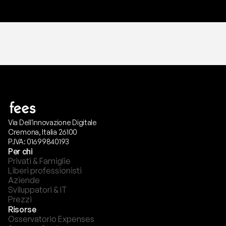
Via Dell'innovazione Digitale
Cremona, Italia 26100
P.IVA: 01699840193
Per chi
Privati & Famiglie
Liberi professionisti
Aziende
Sviluppatori & IT
Prezzi
Risorse
Osservatorio Expenses