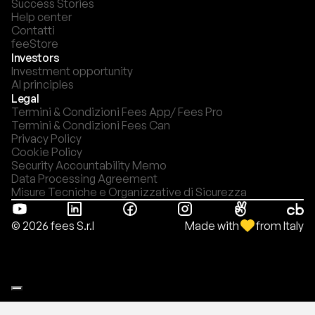
Success Stories
Help center
Contatti
feeStore
Investors
Investment opportunity
AI principles
Legal
Termini & Condizioni Fees App/ Fees Pro
Termini & Condizioni Fees Can
Privacy Policy
Cookie Policy
Security Accountability Memo
Data Processing Agreement
Misure Tecniche e Organizzative di Sicurezza
Made with
from Italy
© 2026 fees S.r.l