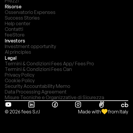
Prezzi
Risorse
Osservatorio Expenses
Success Stories
Help center
Contatti
feeStore
Investors
Investment opportunity
AI principles
Legal
Termini & Condizioni Fees App/ Fees Pro
Termini & Condizioni Fees Can
Privacy Policy
Cookie Policy
Security Accountability Memo
Data Processing Agreement
Misure Tecniche e Organizzative di Sicurezza
Made with
from Italy
© 2026 fees S.r.l