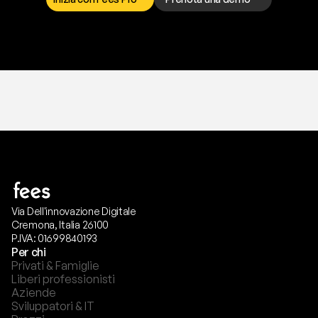
T
r
i
a
l
g
r
a
t
i
s
,
n
e
s
s
u
n
a
c
a
r
t
a
r
i
c
h
i
e
s
t
a
.
Via Dell'innovazione Digitale
Cremona, Italia 26100
P.IVA: 01699840193
Per chi
Privati & Famiglie
Liberi professionisti
Aziende
Sviluppatori & IT