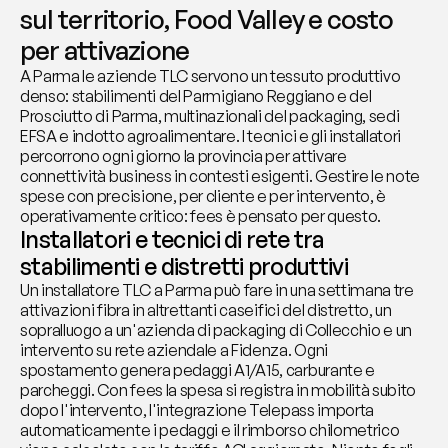
sul territorio, Food Valley e costo 
per attivazione
A Parma le aziende TLC servono un tessuto produttivo 
denso: stabilimenti del Parmigiano Reggiano e del 
Prosciutto di Parma, multinazionali del packaging, sedi 
EFSA e indotto agroalimentare. I tecnici e gli installatori 
percorrono ogni giorno la provincia per attivare 
connettività business in contesti esigenti. Gestire le note 
spese con precisione, per cliente e per intervento, è 
operativamente critico: fees è pensato per questo.
Installatori e tecnici di rete tra 
stabilimenti e distretti produttivi
Un installatore TLC a Parma può fare in una settimana tre 
attivazioni fibra in altrettanti caseifici del distretto, un 
sopralluogo a un'azienda di packaging di Collecchio e un 
intervento su rete aziendale a Fidenza. Ogni 
spostamento genera pedaggi A1/A15, carburante e 
parcheggi. Con fees la spesa si registra in mobilità subito 
dopo l'intervento, l'integrazione Telepass importa 
automaticamente i pedaggi e il rimborso chilometrico 