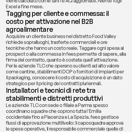
viene calcolato con le tariffe ACI aggiornate. Niente fogli 
Excel a fine mese.
Tagging per cliente e commessa: il 
costo per attivazione nel B2B 
agroalimentare
Acquisire un cliente business nel distretto Food Valley 
richiede sopralluoghi, trasferte commerciali e ore 
tecniche che hanno un costo reale. Taggare ogni spesa al 
prospect o alla commessa in fees permette di sapere, alla 
firma del contratto, quanto è costata quell'attivazione. 
Per le aziende TLC che operano su clienti ad alto valore 
come cantine, stabilimenti DOP o fornitori di impianti per 
il packaging, conoscere il costo di acquisizione è un dato 
strategico per il pricing dei contratti pluriennali.
Installatori e tecnici di rete tra 
stabilimenti e distretti produttivi
Le aziende TLC con sede o filiale a Parma spesso 
coordinano squadre che coprono tutta l'Emilia 
occidentale fino a Piacenza e La Spezia. fees gestisce 
flussi di approvazione multilivello: il caposquadra approva 
le spese operative, il responsabile commerciale quelle di 