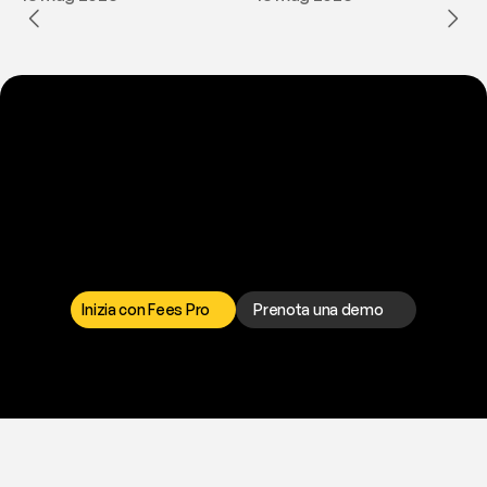
P
r
o
n
t
o
a
t
o
g
l
i
e
r
t
i
q
u
e
s
t
o
p
r
o
b
l
e
m
a
d
a
l
l
a
t
e
s
t
a
?
I
l
n
o
s
t
r
o
t
e
a
m
d
i
s
u
p
p
o
r
t
o
è
a
t
u
a
d
i
s
p
o
s
i
z
i
o
n
e
p
e
r
r
i
s
o
l
v
e
r
e
q
u
a
l
s
i
a
s
i
p
r
o
b
l
e
m
a
.
S
c
e
g
l
i
i
l
c
a
n
a
l
e
c
h
e
p
r
e
f
e
r
i
s
c
i
.
Inizia con Fees Pro
Prenota una demo
T
r
i
a
l
g
r
a
t
i
s
,
n
e
s
s
u
n
a
c
a
r
t
a
r
i
c
h
i
e
s
t
a
.