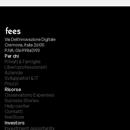
Via Dell'innovazione Digitale
Cremona, Italia 26100
P.IVA: 01699840193
Per chi
Privati & Famiglie
Liberi professionisti
Aziende
Sviluppatori & IT
Prezzi
Risorse
Osservatorio Expenses
Success Stories
Help center
Contatti
feeStore
Investors
Investment opportunity