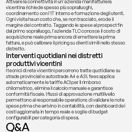
Attivare la connettività in un'azienda manifatturiera 
vicentina richiede spesso più sopralluoghi, 
coordinamento con l'IT interno e formazione degli utenti. 
Ogni visita ha un costo che, se non tracciato, erode il 
margine del contratto. Taggando le spese al prospect fin 
dal primo sopralluogo, l'azienda TLC conosce il costo di 
acquisizione reale prima ancora di emettere la prima 
fattura, e può calibrare il pricing su clienti simili nello stesso 
distretto.
Interventi quotidiani nei distretti 
produttivi vicentini
I tecnici di rete vicentini percorrono tratte quotidiane su 
strade provinciali e autostrade A4 e A31. fees applica 
automaticamente le tariffe ACI per il rimborso 
chilometrico, elimina il calcolo manuale e garantisce 
conformità fiscale. I flussi di approvazione multilivello 
permettono al responsabile operations di validare le note 
spese prima che arrivino in contabilità, con dashboard dei 
costi aggiornata in tempo reale e soglie di budget 
configurabili per categoria di spesa.
Q&A