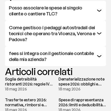
Posso associare le spese al singolo 
cliente o cantiere TLC?
Come gestisco i pedaggi autostradali dei 
tecnici che operano tra Vicenza, Verona e 
Padova?
fees si integra con il gestionale contabile 
della mia azienda?
Articoli correlati
Soglia detraibilità
Dematerializzazione note
ristoranti 2026: regole IVA
spese 2026: obblighi e
e deducibilità | fees
18 mag 2026
conservazione | fees
18 mag 2026
Trasferte estero 2026:
Spese di rappresentanza
normativa, rimborsi e
2026: limiti e deducibilità |
tassazione | fees
18 mag 2026
fees
18 mag 2026