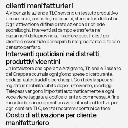
clienti manifatturieri
A Vicenza le aziende TLC servono un tessuto produttivo 
denso: orafi, concerie, meccanici, stampatori di plastica. 
Ogni attivazione di fibra o rete aziendale richiede 
sopralluoghi, interventi sul campo e trasferte nei 
capannoni della provincia. Tracciare questi costi per 
cliente è essenziale per capire la marginalità reale. fees è 
pensato per farlo.
Interventi quotidiani nei distretti 
produttivi vicentini
Un installatore che opera tra Arzignano, Thiene e Bassano 
del Grappa accumula ogni giorno spese di carburante, 
pedaggi autostradali e parcheggi. Con fees la spesa si 
registra in mobilità subito dopo l'intervento, i pedaggi 
Telepass vengono importati automaticamente e ogni 
voce viene taggata al codice cliente o commessa. A fine 
mese la direzione operations vede il costo effettivo per 
ogni cantiere TLC, senza rincorrere scontrini cartacei.
Costo di attivazione per cliente 
manifatturiero