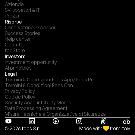
Aziende
Sviluppatori & IT
Prezzi
Risorse
Osservatorio Expenses
Success Stories
Help center
Contatti
feeStore
Investors
Investment opportunity
AI principles
Legal
Termini & Condizioni Fees App/ Fees Pro
Termini & Condizioni Fees Can
Privacy Policy
Cookie Policy
Security Accountability Memo
Data Processing Agreement
Misure Tecniche e Organizzative di Sicurezza
Made with
from Italy
© 2026 fees S.r.l