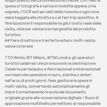
luoghi spesso senza connessione stabile. Con fees la 
spesa si fotografa e carica in mobilità appena si ha 
segnale, l'OCR estrae i dati dalla ricevuta e ogni voce 
viene taggata alla struttura o al fam trip specifico. A 
fine ispezione il responsabile ha già il costo reale della 
visita, utile per valutare la marginalità del prodotto 
turistico.
## Fiere di settore e trasferte estero: multi-valuta 
senza sorprese
TTG Rimini, BIT Milano, WTM Londra: gli operatori 
turistici calabresi che promuovono la destinazione 
Calabria partecipano a fiere nazionali e internazionali 
con team che spendono in euro, sterline o dollari 
nell'arco di pochi giorni. fees gestisce le spese in 
multi-valuta, convertendo automaticamente gli 
importi e mantenendo traccia del documento 
originale grazie alla conservazione digitale. I flussi di 
approvazione multilivello permettono al responsabile 