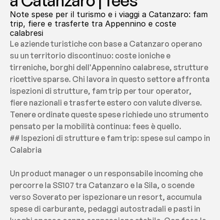
a Catanzaro | fees
Note spese per il turismo e i viaggi a Catanzaro: fam 
trip, fiere e trasferte tra Appennino e coste 
calabresi
Le aziende turistiche con base a Catanzaro operano 
su un territorio discontinuo: coste ioniche e 
tirreniche, borghi dell'Appennino calabrese, strutture 
ricettive sparse. Chi lavora in questo settore affronta 
ispezioni di strutture, fam trip per tour operator, 
fiere nazionali e trasferte estero con valute diverse. 
Tenere ordinate queste spese richiede uno strumento 
pensato per la mobilità continua: fees è quello.
## Ispezioni di strutture e fam trip: spese sul campo in 
Calabria
Un product manager o un responsabile incoming che 
percorre la SS107 tra Catanzaro e la Sila, o scende 
verso Soverato per ispezionare un resort, accumula 
spese di carburante, pedaggi autostradali e pasti in 