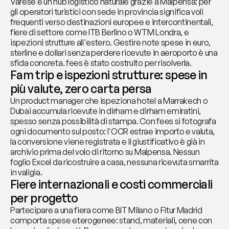
Varese è un hub logistico naturale grazie a Malpensa: per 
gli operatori turistici con sede in provincia significa voli 
frequenti verso destinazioni europee e intercontinentali, 
fiere di settore come ITB Berlino o WTM Londra, e 
ispezioni strutture all'estero. Gestire note spese in euro, 
sterline e dollari senza perdere ricevute in aeroporto è una 
sfida concreta. fees è stato costruito per risolverla.
Fam trip e ispezioni strutture: spese in 
più valute, zero carta persa
Un product manager che ispeziona hotel a Marrakech o 
Dubai accumula ricevute in dirham e dirham emiratini, 
spesso senza possibilità di stampa. Con fees si fotografa 
ogni documento sul posto: l'OCR estrae importo e valuta, 
la conversione viene registrata e il giustificativo è già in 
archivio prima del volo di ritorno su Malpensa. Nessun 
foglio Excel da ricostruire a casa, nessuna ricevuta smarrita 
in valigia.
Fiere internazionali e costi commerciali 
per progetto
Partecipare a una fiera come BIT Milano o Fitur Madrid 
comporta spese eterogenee: stand, materiali, cene con 