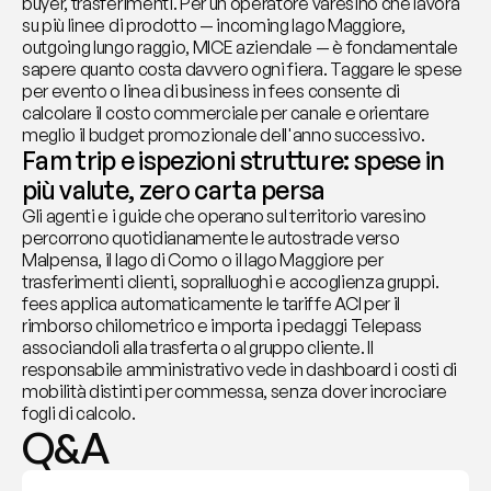
buyer, trasferimenti. Per un operatore varesino che lavora 
su più linee di prodotto — incoming lago Maggiore, 
outgoing lungo raggio, MICE aziendale — è fondamentale 
sapere quanto costa davvero ogni fiera. Taggare le spese 
per evento o linea di business in fees consente di 
calcolare il costo commerciale per canale e orientare 
meglio il budget promozionale dell'anno successivo.
Fam trip e ispezioni strutture: spese in 
più valute, zero carta persa
Gli agenti e i guide che operano sul territorio varesino 
percorrono quotidianamente le autostrade verso 
Malpensa, il lago di Como o il lago Maggiore per 
trasferimenti clienti, sopralluoghi e accoglienza gruppi. 
fees applica automaticamente le tariffe ACI per il 
rimborso chilometrico e importa i pedaggi Telepass 
associandoli alla trasferta o al gruppo cliente. Il 
responsabile amministrativo vede in dashboard i costi di 
mobilità distinti per commessa, senza dover incrociare 
fogli di calcolo.
Q&A