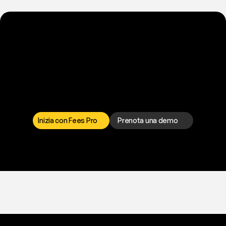
P
r
o
n
t
o
a
t
o
g
l
i
e
r
t
i
q
u
e
s
t
o
p
r
o
b
l
e
m
a
d
a
l
l
a
t
e
s
t
a
?
I
l
n
o
s
t
r
o
t
e
a
m
d
i
s
u
p
p
o
r
t
o
è
a
t
u
a
d
i
s
p
o
s
i
z
i
o
n
e
p
e
r
r
i
s
o
l
v
e
r
e
q
u
a
l
s
i
a
s
i
p
r
o
b
l
e
m
a
.
S
c
e
g
l
i
i
l
c
a
n
a
l
e
c
h
e
p
r
e
f
e
r
i
s
c
i
.
Inizia con Fees Pro
Prenota una demo
T
r
i
a
l
g
r
a
t
i
s
,
n
e
s
s
u
n
a
c
a
r
t
a
r
i
c
h
i
e
s
t
a
.