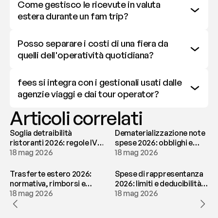
Come gestisco le ricevute in valuta 
estera durante un fam trip?
Posso separare i costi di una fiera da 
quelli dell'operatività quotidiana?
fees si integra con i gestionali usati dalle 
agenzie viaggi e dai tour operator?
Articoli correlati
Soglia detraibilità
Dematerializzazione note
ristoranti 2026: regole IVA
spese 2026: obblighi e
e deducibilità | fees
18 mag 2026
conservazione | fees
18 mag 2026
Trasferte estero 2026:
Spese di rappresentanza
normativa, rimborsi e
2026: limiti e deducibilità |
tassazione | fees
18 mag 2026
fees
18 mag 2026