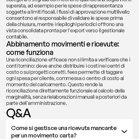
superata, ad esempio per le spese di rappresentanza 
soggette a limiti fiscali. I flussi di approvazione multilivello 
consentono al responsabile di validare le spese prima 
della chiusura, mentre i riepiloghi periodici offrono una 
vista consolidata pronta per l'export verso il gestionale 
contabile.
Abbinamento movimenti e ricevute: 
come funziona
Una riconciliazione efficace non si limita a verificare che i 
conti tornino: deve anche distribuire i costi nei centri di 
costo o sui progetti corretti. fees permette di taggare 
ogni spesa per cliente, commessa o centro di costo al 
momento del caricamento. Questo rende la 
riconciliazione direttamente funzionale al calcolo della 
marginalità, senza rielaborazioni manuali a posteriori da 
parte dell'amministrazione.
Q&A
Come si gestisce una ricevuta mancante 
per un movimento carta?