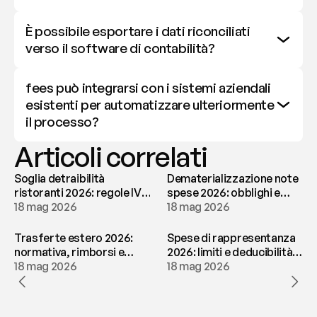
È possibile esportare i dati riconciliati 
verso il software di contabilità?
fees può integrarsi con i sistemi aziendali 
esistenti per automatizzare ulteriormente 
il processo?
Articoli correlati
Soglia detraibilità
Dematerializzazione note
ristoranti 2026: regole IVA
spese 2026: obblighi e
e deducibilità | fees
18 mag 2026
conservazione | fees
18 mag 2026
Trasferte estero 2026:
Spese di rappresentanza
normativa, rimborsi e
2026: limiti e deducibilità |
tassazione | fees
18 mag 2026
fees
18 mag 2026