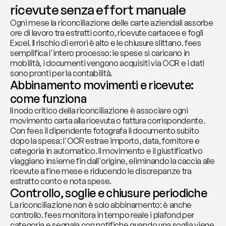
ricevute senza effort manuale
Ogni mese la riconciliazione delle carte aziendali assorbe 
ore di lavoro tra estratti conto, ricevute cartacee e fogli 
Excel. Il rischio di errori è alto e le chiusure slittano. fees 
semplifica l'intero processo: le spese si caricano in 
mobilità, i documenti vengono acquisiti via OCR e i dati 
sono pronti per la contabilità.
Abbinamento movimenti e ricevute: 
come funziona
Il nodo critico della riconciliazione è associare ogni 
movimento carta alla ricevuta o fattura corrispondente. 
Con fees il dipendente fotografa il documento subito 
dopo la spesa: l'OCR estrae importo, data, fornitore e 
categoria in automatico. Il movimento e il giustificativo 
viaggiano insieme fin dall'origine, eliminando la caccia alle 
ricevute a fine mese e riducendo le discrepanze tra 
estratto conto e nota spese.
Controllo, soglie e chiusure periodiche
La riconciliazione non è solo abbinamento: è anche 
controllo. fees monitora in tempo reale i plafond per 
categoria e segnala con notifiche quando una soglia viene 