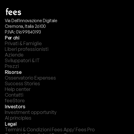
Via Dell'innovazione Digitale
Cremona, Italia 26100
P.IVA: 01699840193
Per chi
Privati & Famiglie
Liberi professionisti
Aziende
Sviluppatori & IT
Prezzi
Risorse
Osservatorio Expenses
Success Stories
Help center
Contatti
feeStore
Investors
Investment opportunity
AI principles
Legal
Termini & Condizioni Fees App/ Fees Pro