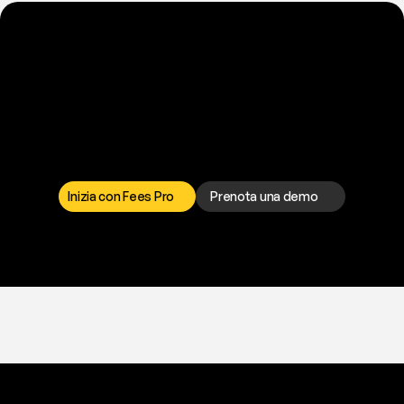
P
r
o
n
t
o
a
t
o
g
l
i
e
r
t
i
q
u
e
s
t
o
p
r
o
b
l
e
m
a
d
a
l
l
a
t
e
s
t
a
?
I
l
n
o
s
t
r
o
t
e
a
m
d
i
s
u
p
p
o
r
t
o
è
a
t
u
a
d
i
s
p
o
s
i
z
i
o
n
e
p
e
r
r
i
s
o
l
v
e
r
e
q
u
a
l
s
i
a
s
i
p
r
o
b
l
e
m
a
.
S
c
e
g
l
i
i
l
c
a
n
a
l
e
c
h
e
p
r
e
f
e
r
i
s
c
i
.
Inizia con Fees Pro
Prenota una demo
T
r
i
a
l
g
r
a
t
i
s
,
n
e
s
s
u
n
a
c
a
r
t
a
r
i
c
h
i
e
s
t
a
.