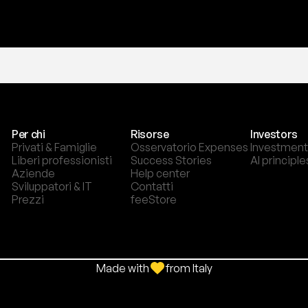
Per chi
Risorse
Investors
Privati & Famiglie
Osservatorio Expenses
Investment
Liberi professionisti
Success Stories
AI principle
Aziende
Help center
Sviluppatori & IT
Contatti
Prezzi
feeStore
Made with
from Italy