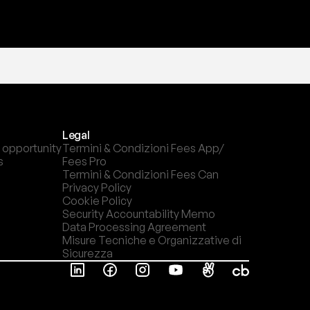
Legal
 opportunity
Termini & Condizioni Fees App/ 
s
Fees Pro
Termini & Condizioni Fees Can
Privacy Policy
Cookie Policy
Security Accountability Memo
Data Processing Agreement
Misure Tecniche e Organizzative di 
Sicurezza