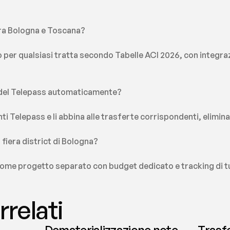
tra Bologna e Toscana? 
rso per qualsiasi tratta secondo Tabelle ACI 2026, con integr
i del Telepass automaticamente?
nti Telepass e li abbina alle trasferte corrispondenti, elimi
 fiera district di Bologna?
 come progetto separato con budget dedicato e tracking di tu
rrelati