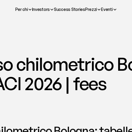
Per chi
Investors
Success Stories
Prezzi
Eventi
o chilometrico Bo
ACI 2026 | fees
lometrico Bologna: tabelle 