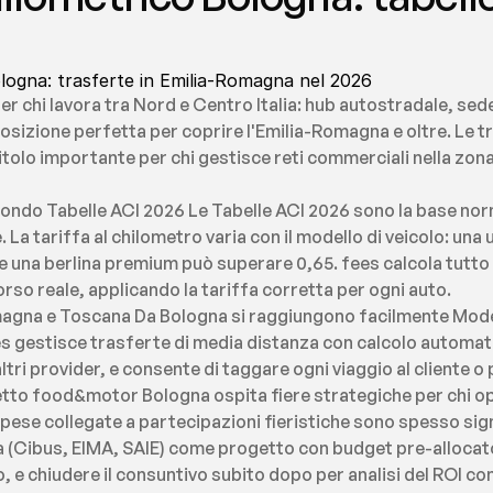
logna: trasferte in Emilia-Romagna nel 2026
r chi lavora tra Nord e Centro Italia: hub autostradale, sed
posizione perfetta per coprire l'Emilia-Romagna e oltre. Le tr
itolo importante per chi gestisce reti commerciali nella zon
ondo Tabelle ACI 2026 Le Tabelle ACI 2026 sono la base norm
 La tariffa al chilometro varia con il modello di veicolo: una 
e una berlina premium può superare 0,65. fees calcola tutto 
orso reale, applicando la tariffa corretta per ogni auto.
magna e Toscana Da Bologna si raggiungono facilmente Mode
es gestisce trasferte di media distanza con calcolo automati
ltri provider, e consente di taggare ogni viaggio al cliente o
etto food&motor Bologna ospita fiere strategiche per chi op
ese collegate a partecipazioni fieristiche sono spesso signi
a (Cibus, EIMA, SAIE) come progetto con budget pre-allocato
 e chiudere il consuntivo subito dopo per analisi del ROI com