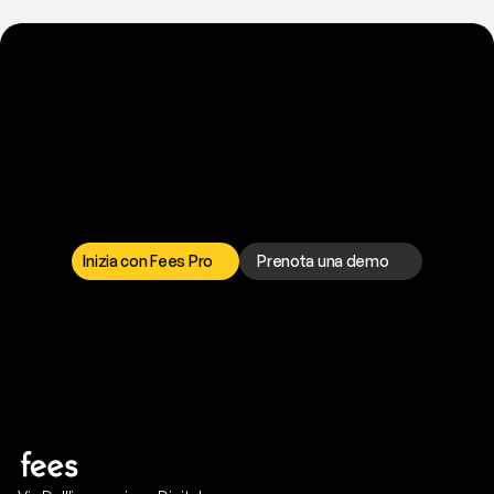
P
r
o
n
t
o
a
t
o
g
l
i
e
r
t
i
q
u
e
s
t
o
p
r
o
b
l
e
m
a
d
a
l
l
a
t
e
s
t
a
?
I
l
n
o
s
t
r
o
t
e
a
m
d
i
s
u
p
p
o
r
t
o
è
a
t
u
a
d
i
s
p
o
s
i
z
i
o
n
e
p
e
r
r
i
s
o
l
v
e
r
e
q
u
a
l
s
i
a
s
i
p
r
o
b
l
e
m
a
.
S
c
e
g
l
i
i
l
c
a
n
a
l
e
c
h
e
p
r
e
f
e
r
i
s
c
i
.
Inizia con Fees Pro
Prenota una demo
T
r
i
a
l
g
r
a
t
i
s
,
n
e
s
s
u
n
a
c
a
r
t
a
r
i
c
h
i
e
s
t
a
.