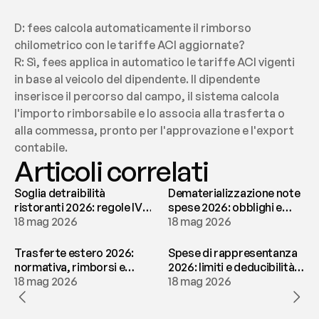
D: fees calcola automaticamente il rimborso 
chilometrico con le tariffe ACI aggiornate?
R: Sì, fees applica in automatico le tariffe ACI vigenti 
in base al veicolo del dipendente. Il dipendente 
inserisce il percorso dal campo, il sistema calcola 
l'importo rimborsabile e lo associa alla trasferta o 
alla commessa, pronto per l'approvazione e l'export 
contabile.
Articoli correlati
Soglia detraibilità
Dematerializzazione note
ristoranti 2026: regole IVA
spese 2026: obblighi e
e deducibilità | fees
18 mag 2026
conservazione | fees
18 mag 2026
Trasferte estero 2026:
Spese di rappresentanza
normativa, rimborsi e
2026: limiti e deducibilità |
tassazione | fees
18 mag 2026
fees
18 mag 2026