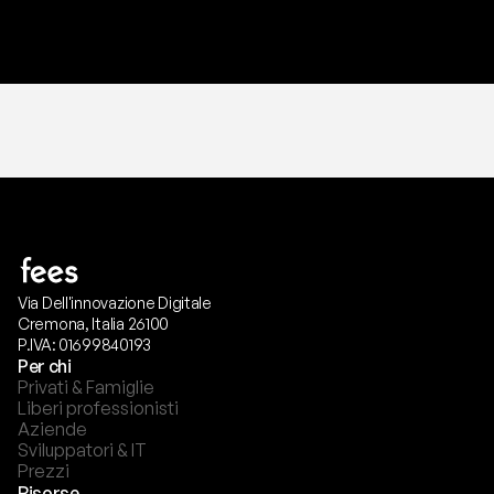
T
r
i
a
l
g
r
a
t
i
s
,
n
e
s
s
u
n
a
c
a
r
t
a
r
i
c
h
i
e
s
t
a
.
Via Dell'innovazione Digitale
Cremona, Italia 26100
P.IVA: 01699840193
Per chi
Privati & Famiglie
Liberi professionisti
Aziende
Sviluppatori & IT
Prezzi
Risorse