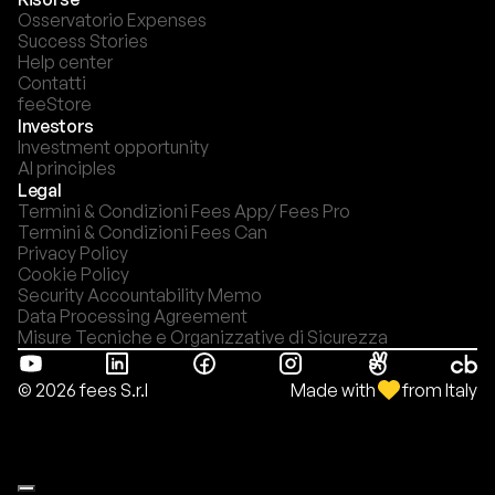
Osservatorio Expenses
Success Stories
Help center
Contatti
feeStore
Investors
Investment opportunity
AI principles
Legal
Termini & Condizioni Fees App/ Fees Pro
Termini & Condizioni Fees Can
Privacy Policy
Cookie Policy
Security Accountability Memo
Data Processing Agreement
Misure Tecniche e Organizzative di Sicurezza
Made with
from Italy
© 2026 fees S.r.l