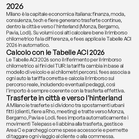
2026
Milano è la capitale economica italiana: finanza, moda, 
consulenza, tech e fiere generano trasferte continue, 
dentro la città e verso l'hinterland (Monza, Bergamo, 
Pavia, Lodi). Su volumi così alti calcolare bene il rimborso 
chilometrico fa la differenza, e fees applica le Tabelle ACI 
2026 in automatico.
Calcolo con le Tabelle ACI 2026
Le Tabelle ACI 2026 sono il riferimento per il rimborso 
chilometrico ai fini del TUIR: la tariffa cambia in base al 
modello di veicolo e ai chilometri percorsi. fees associa a 
ogni auto la tariffa corretta e calcola il rimborso sul 
percorso reale, includendo eventuali pedaggi, così 
l'importo è sempre coerente con la trasferta effettiva.
Trasferte in città e verso l'hinterland
A Milano le trasferte si dividono tra spostamenti urbani 
fitti (clienti, fiere a Rho, meeting) e tratte verso Monza, 
Bergamo, Pavia e Lodi. fees importa automaticamente i 
movimenti Telepass e li abbina alla trasferta, gestisce 
Area C e parcheggi come spese accessorie e permette 
di taggare ogni viaggio al cliente o alla commessa.