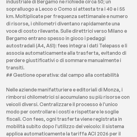
industriale di Bergamo ne richiede circa 50; un 
sopralluogo a Lecco o Como si attesta tra i 40 e i 55 
km. Moltiplicate per frequenza settimanale e numero 
di risorse, i chilometri diventano rapidamente una 
voce di costo rilevante. Sulle direttrici verso Milano e 
Bergamo entrano spesso in gioco i pedaggi 
autostradali (A4, A51): fees integra i dati Telepass e li 
associa automaticamente alla trasferta, evitando di 
perdere giustificativi o di sommare manualmente i 
transiti.
## Gestione operativa: dal campo alla contabilità
Nelle aziende manifatturiere e editoriali di Monza, i 
rimborsi chilometrici si accumulano su più risorse con 
veicoli diversi. Centralizzare il processo è l'unico 
modo per controllare i costi e rispettare le soglie 
fiscali. Con fees, ogni trasferta viene registrata in 
mobilità subito dopo l'utilizzo del veicolo: il sistema 
applica automaticamente la tariffa ACI 2026 per il 