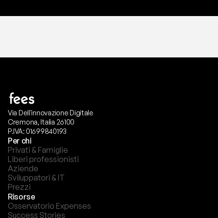
Via Dell'innovazione Digitale
Cremona, Italia 26100
P.IVA: 01699840193
Per chi
Privati & Famiglie
Liberi professionisti
Aziende
Sviluppatori & IT
Prezzi
Risorse
Osservatorio Expenses
Success Stories