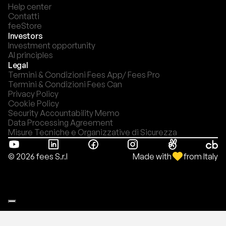
Help center
Contatti
feeStore
Investors
Investment opportunity
AI principles
Legal
Termini & Condizioni Fees App/ Fees Pro
Termini & Condizioni Fees Can
Privacy Policy
Cookie Policy
Security Accountability Memo
Data Processing Agreement
Misure Tecniche e Organizzative di Sicurezza
Made with
from Italy
© 2026 fees S.r.l
Le tue preferenze relative alla privacy