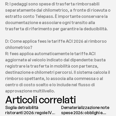
R: I pedaggi sono spese di trasferta rimborsabili 
separatamente dal chilometrico, a fronte di ricevuta o 
estratto conto Telepass. È importante conservare la 
documentazione e associare ogni transito alla 
trasferta di riferimento per garantire la deducibilità.
D: Come applica fees le tariffe ACI 2026 al rimborso 
chilometrico?
R: fees applica automaticamente le tariffe ACI 
aggiornate al veicolo indicato dal dipendente: basta 
registrare la trasferta in mobilità con partenza, 
destinazione e chilometri percorsi. Il sistema calcola il 
rimborso spettante, lo associa alla commessa o al 
centro di costo scelto e lo include nel flusso di 
approvazione multilivello.
Articoli correlati
Soglia detraibilità
Dematerializzazione note
ristoranti 2026: regole IVA
spese 2026: obblighi e