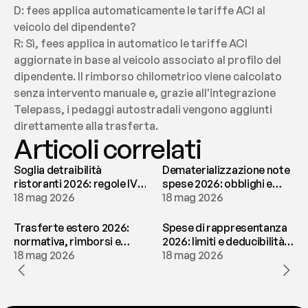
D: fees applica automaticamente le tariffe ACI al 
veicolo del dipendente?
R: Sì, fees applica in automatico le tariffe ACI 
aggiornate in base al veicolo associato al profilo del 
dipendente. Il rimborso chilometrico viene calcolato 
senza intervento manuale e, grazie all'integrazione 
Telepass, i pedaggi autostradali vengono aggiunti 
direttamente alla trasferta.
Articoli correlati
Soglia detraibilità
Dematerializzazione note
ristoranti 2026: regole IVA
spese 2026: obblighi e
e deducibilità | fees
18 mag 2026
conservazione | fees
18 mag 2026
Trasferte estero 2026:
Spese di rappresentanza
normativa, rimborsi e
2026: limiti e deducibilità |
tassazione | fees
18 mag 2026
fees
18 mag 2026