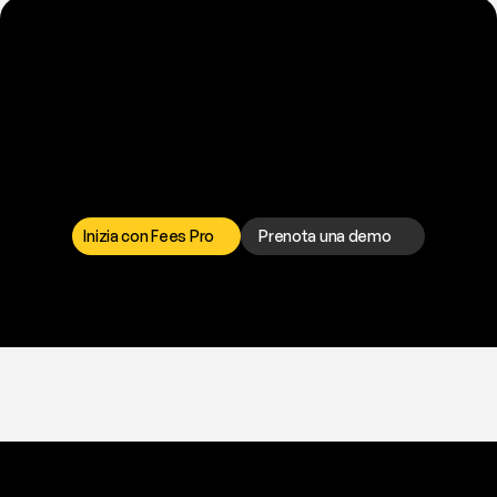
P
r
o
n
t
o
a
t
o
g
l
i
e
r
t
i
q
u
e
s
t
o
p
r
o
b
l
e
m
a
d
a
l
l
a
t
e
s
t
a
?
I
l
n
o
s
t
r
o
t
e
a
m
d
i
s
u
p
p
o
r
t
o
è
a
t
u
a
d
i
s
p
o
s
i
z
i
o
n
e
p
e
r
r
i
s
o
l
v
e
r
e
q
u
a
l
s
i
a
s
i
p
r
o
b
l
e
m
a
.
S
c
e
g
l
i
i
l
c
a
n
a
l
e
c
h
e
p
r
e
f
e
r
i
s
c
i
.
Inizia con Fees Pro
Prenota una demo
T
r
i
a
l
g
r
a
t
i
s
,
n
e
s
s
u
n
a
c
a
r
t
a
r
i
c
h
i
e
s
t
a
.