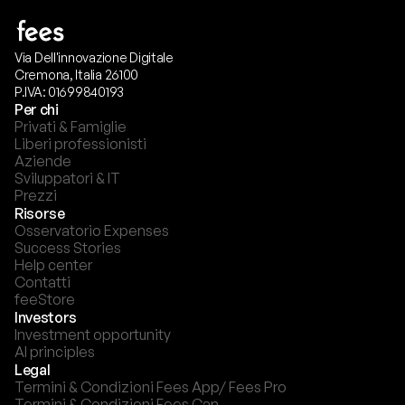
Via Dell'innovazione Digitale
Cremona, Italia 26100
P.IVA: 01699840193
Per chi
Privati & Famiglie
Liberi professionisti
Aziende
Sviluppatori & IT
Prezzi
Risorse
Osservatorio Expenses
Success Stories
Help center
Contatti
feeStore
Investors
Investment opportunity
AI principles
Legal
Termini & Condizioni Fees App/ Fees Pro
Termini & Condizioni Fees Can