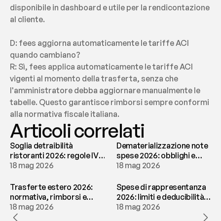
disponibile in dashboard e utile per la rendicontazione 
al cliente.
D: fees aggiorna automaticamente le tariffe ACI 
quando cambiano?
R: Sì, fees applica automaticamente le tariffe ACI 
vigenti al momento della trasferta, senza che 
l'amministratore debba aggiornare manualmente le 
tabelle. Questo garantisce rimborsi sempre conformi 
alla normativa fiscale italiana.
Articoli correlati
Soglia detraibilità
Dematerializzazione note
ristoranti 2026: regole IVA
spese 2026: obblighi e
e deducibilità | fees
18 mag 2026
conservazione | fees
18 mag 2026
Trasferte estero 2026:
Spese di rappresentanza
normativa, rimborsi e
2026: limiti e deducibilità |
tassazione | fees
18 mag 2026
fees
18 mag 2026