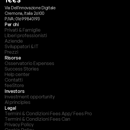
Via Dell'innovazione Digitale
Cremona, Italia 26100
P.IVA: 01699840193
Per chi
Privati & Famiglie
Liberi professionisti
Aziende
Sviluppatori & IT
Prezzi
Risorse
Osservatorio Expenses
Success Stories
Help center
Contatti
feeStore
Investors
Investment opportunity
AI principles
Legal
Termini & Condizioni Fees App/ Fees Pro
Termini & Condizioni Fees Can
Privacy Policy