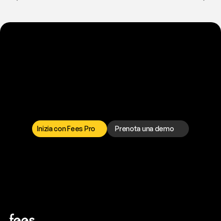
P
r
o
n
t
o
a
t
o
g
l
i
e
r
t
i
q
u
e
s
t
o
p
r
o
b
l
e
m
a
d
a
l
l
a
t
e
s
t
a
?
I
l
n
o
s
t
r
o
t
e
a
m
d
i
s
u
p
p
o
r
t
o
è
a
t
u
a
d
i
s
p
o
s
i
z
i
o
n
e
p
e
r
r
i
s
o
l
v
e
r
e
q
u
a
l
s
i
a
s
i
p
r
o
b
l
e
m
a
.
S
c
e
g
l
i
i
l
c
a
n
a
l
e
c
h
e
p
r
e
f
e
r
i
s
c
i
.
Inizia con Fees Pro
Prenota una demo
T
r
i
a
l
g
r
a
t
i
s
,
n
e
s
s
u
n
a
c
a
r
t
a
r
i
c
h
i
e
s
t
a
.