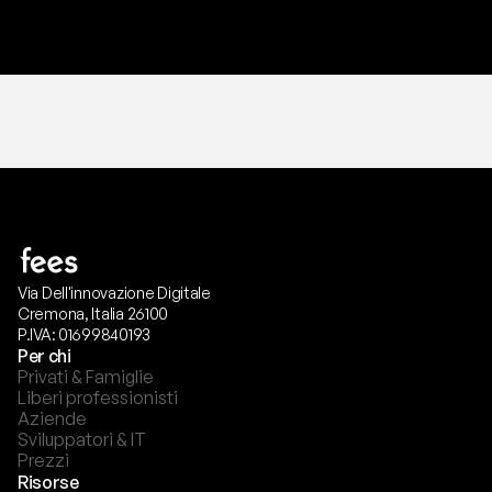
T
r
i
a
l
g
r
a
t
i
s
,
n
e
s
s
u
n
a
c
a
r
t
a
r
i
c
h
i
e
s
t
a
.
Via Dell'innovazione Digitale
Cremona, Italia 26100
P.IVA: 01699840193
Per chi
Privati & Famiglie
Liberi professionisti
Aziende
Sviluppatori & IT
Prezzi
Risorse