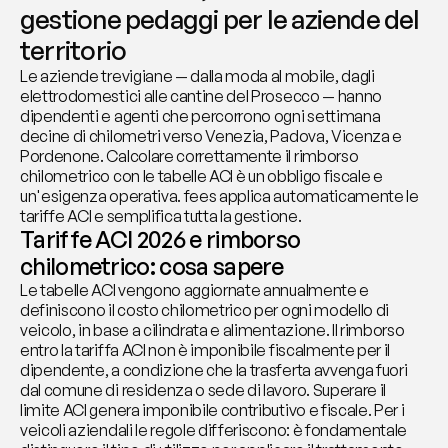
gestione pedaggi per le aziende del 
territorio
Le aziende trevigiane — dalla moda al mobile, dagli 
elettrodomestici alle cantine del Prosecco — hanno 
dipendenti e agenti che percorrono ogni settimana 
decine di chilometri verso Venezia, Padova, Vicenza e 
Pordenone. Calcolare correttamente il rimborso 
chilometrico con le tabelle ACI è un obbligo fiscale e 
un'esigenza operativa. fees applica automaticamente le 
tariffe ACI e semplifica tutta la gestione.
Tariffe ACI 2026 e rimborso 
chilometrico: cosa sapere
Le tabelle ACI vengono aggiornate annualmente e 
definiscono il costo chilometrico per ogni modello di 
veicolo, in base a cilindrata e alimentazione. Il rimborso 
entro la tariffa ACI non è imponibile fiscalmente per il 
dipendente, a condizione che la trasferta avvenga fuori 
dal comune di residenza o sede di lavoro. Superare il 
limite ACI genera imponibile contributivo e fiscale. Per i 
veicoli aziendali le regole differiscono: è fondamentale 