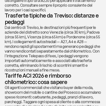
distinguere il tipo di utilizzo per applicare il trattamento 
corretto. Consultare sempre il proprio consulente del 
lavoro per i casi specifici.
Trasferte tipiche da Treviso: distanze e 
pedaggi
Dal centro di Treviso, le destinazioni più frequenti per le 
aziende del distretto sono Venezia (circa 30 km), Padova 
(circa 55 km), Vicenza (circa 65 km) e Pordenone (circa 55 
km). I collegamenti autostradali — A27, A4 e A28 — 
rendono rapidi gli spostamenti ma generano pedaggi che 
vanno rendicontati separatamente dal chilometrico. Con 
l'integrazione Telepass di fees, i pedaggi vengono 
importati automaticamente e associati alla trasferta 
corretta, eliminando il rischio di scontrini smarriti e 
ricostruzioni manuali a fine mese.
Tariffe ACI 2026 e rimborso 
chilometrico: cosa sapere
Gli agenti commerciali che visitano buyer della moda, 
showroom del mobile o cantine del Prosecco accumulano 
spese ricorrenti: carburante, pedaggi, pranzi di lavoro, 
parcheggi. Taggare ogni spesa al cliente o alla commessa 