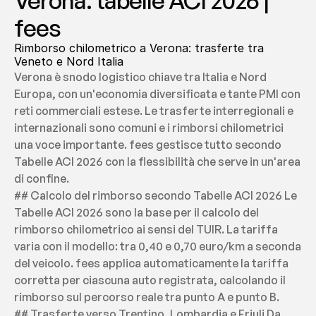
Verona: tabelle ACI 2026 | 
fees
Rimborso chilometrico a Verona: trasferte tra 
Veneto e Nord Italia
Verona è snodo logistico chiave tra Italia e Nord 
Europa, con un'economia diversificata e tante PMI con 
reti commerciali estese. Le trasferte interregionali e 
internazionali sono comuni e i rimborsi chilometrici 
una voce importante. fees gestisce tutto secondo 
Tabelle ACI 2026 con la flessibilità che serve in un'area 
di confine.
## Calcolo del rimborso secondo Tabelle ACI 2026 Le 
Tabelle ACI 2026 sono la base per il calcolo del 
rimborso chilometrico ai sensi del TUIR. La tariffa 
varia con il modello: tra 0,40 e 0,70 euro/km a seconda 
del veicolo. fees applica automaticamente la tariffa 
corretta per ciascuna auto registrata, calcolando il 
rimborso sul percorso reale tra punto A e punto B.
## Trasferte verso Trentino, Lombardia e Friuli Da 