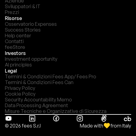
Aziende
Sviluppatori & IT
Prezzi
Risorse
Osservatorio Expenses
Success Stories
Help center
Contatti
feeStore
Investors
Investment opportunity
AI principles
Legal
Termini & Condizioni Fees App/ Fees Pro
Termini & Condizioni Fees Can
Privacy Policy
Cookie Policy
Security Accountability Memo
Data Processing Agreement
Misure Tecniche e Organizzative di Sicurezza
Made with
from Italy
© 2026 fees S.r.l