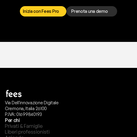
r
i
s
o
l
v
e
r
e
q
u
a
l
s
i
a
s
i
p
r
o
b
l
e
m
a
.
S
c
e
g
l
i
i
l
c
a
n
a
l
e
c
h
e
p
r
e
f
e
r
i
s
c
i
.
Inizia con Fees Pro
Prenota una demo
T
r
i
a
l
g
r
a
t
i
s
,
n
e
s
s
u
n
a
c
a
r
t
a
r
i
c
h
i
e
s
t
a
.
Via Dell'innovazione Digitale
Cremona, Italia 26100
P.IVA: 01699840193
Per chi
Privati & Famiglie
Liberi professionisti