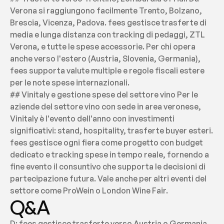
Verona si raggiungono facilmente Trento, Bolzano, 
Brescia, Vicenza, Padova. fees gestisce trasferte di 
media e lunga distanza con tracking di pedaggi, ZTL 
Verona, e tutte le spese accessorie. Per chi opera 
anche verso l'estero (Austria, Slovenia, Germania), 
fees supporta valute multiple e regole fiscali estere 
per le note spese internazionali.
## Vinitaly e gestione spese del settore vino Per le 
aziende del settore vino con sede in area veronese, 
Vinitaly è l'evento dell'anno con investimenti 
significativi: stand, hospitality, trasferte buyer esteri. 
fees gestisce ogni fiera come progetto con budget 
dedicato e tracking spese in tempo reale, fornendo a 
fine evento il consuntivo che supporta le decisioni di 
partecipazione futura. Vale anche per altri eventi del 
settore come ProWein o London Wine Fair.
Q&A
D: fees gestisce trasferte verso Austria o Germania 