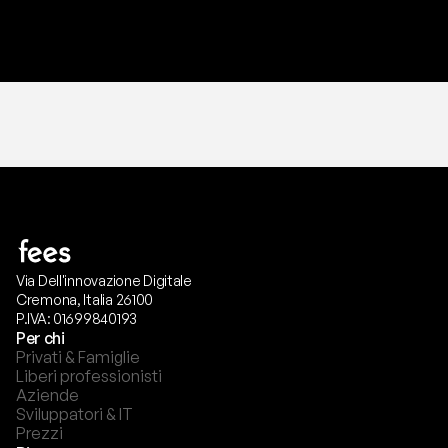
T
r
i
a
l
g
r
a
t
i
s
,
n
e
s
s
u
n
a
c
a
r
t
a
r
i
c
h
i
e
s
t
a
.
Via Dell'innovazione Digitale
Cremona, Italia 26100
P.IVA: 01699840193
Per chi
Privati & Famiglie
Liberi professionisti
Aziende
Sviluppatori & IT
Prezzi