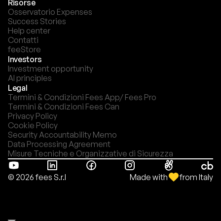
Risorse
Osservatorio Expenses
Success Stories
Help center
Contatti
feeStore
Investors
Investment opportunity
AI principles
Legal
Termini & Condizioni Fees App/ Fees Pro
Termini & Condizioni Fees Can
Privacy Policy
Cookie Policy
Security Accountability Memo
Data Processing Agreement
Misure Tecniche e Organizzative di Sicurezza
Made with
from Italy
© 2026 fees S.r.l