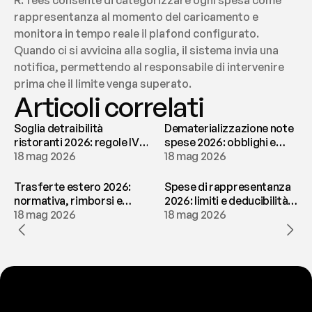
R: fees consente di categorizzare ogni spesa come 
rappresentanza al momento del caricamento e 
monitora in tempo reale il plafond configurato. 
Quando ci si avvicina alla soglia, il sistema invia una 
notifica, permettendo al responsabile di intervenire 
prima che il limite venga superato.
Articoli correlati
Soglia detraibilità
Dematerializzazione note
ristoranti 2026: regole IVA
spese 2026: obblighi e
e deducibilità | fees
18 mag 2026
conservazione | fees
18 mag 2026
Trasferte estero 2026:
Spese di rappresentanza
normativa, rimborsi e
2026: limiti e deducibilità |
tassazione | fees
18 mag 2026
fees
18 mag 2026