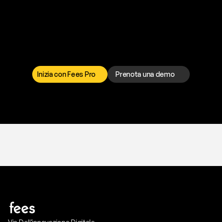
P
r
o
n
t
o
a
t
o
g
l
i
e
r
t
i
q
u
e
s
t
o
p
r
o
b
l
e
m
a
d
a
l
l
a
t
e
s
t
a
?
I
l
n
o
s
t
r
o
t
e
a
m
d
i
s
u
p
p
o
r
t
o
è
a
t
u
a
d
i
s
p
o
s
i
z
i
o
n
e
p
e
r
r
i
s
o
l
v
e
r
e
q
u
a
l
s
i
a
s
i
p
r
o
b
l
e
m
a
.
S
c
e
g
l
i
i
l
c
a
n
a
l
e
c
h
e
p
r
e
f
e
r
i
s
c
i
.
Inizia con Fees Pro
Prenota una demo
T
r
i
a
l
g
r
a
t
i
s
,
n
e
s
s
u
n
a
c
a
r
t
a
r
i
c
h
i
e
s
t
a
.