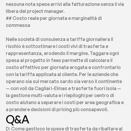
nessuna nota spese arrivi alla fatturazione senza il via 
libera del project manager.
## Costo reale per giornata e marginalità di 
commessa
Nelle società di consulenza a tariffa giornaliera il 
rischio è sottostimare i costi vivi di trasferta e 
rappresentanza, erodendo il margine. Taggare ogni 
spesa al progetto in fees permette di calcolare il 
costo effettivo per giornata erogata e confrontarlo 
con la tariffa applicata al cliente. Per le aziende che 
operano sia sul mercato sardo sia verso il continente 
— con voli da Cagliari-Elmas e trasferte fuori isola — 
la gestione multi-valuta e i riepiloghi per centro di 
costo aiutano a separare i costi per area geografica e 
a prendere decisioni di pricing più consapevoli.
Q&A
D: Come gestisco le spese di trasferta da ribaltare al 