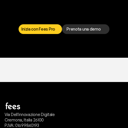
p
r
o
b
l
e
m
a
d
a
l
l
a
t
e
s
t
a
?
I
l
n
o
s
t
r
o
t
e
a
m
d
i
s
u
p
p
o
r
t
o
è
a
t
u
a
d
i
s
p
o
s
i
z
i
o
n
e
p
e
r
r
i
s
o
l
v
e
r
e
q
u
a
l
s
i
a
s
i
p
r
o
b
l
e
m
a
.
S
c
e
g
l
i
i
l
c
a
n
a
l
e
c
h
e
p
r
e
f
e
r
i
s
c
i
.
Inizia con Fees Pro
Prenota una demo
T
r
i
a
l
g
r
a
t
i
s
,
n
e
s
s
u
n
a
c
a
r
t
a
r
i
c
h
i
e
s
t
a
.
Via Dell'innovazione Digitale
Cremona, Italia 26100
P.IVA: 01699840193