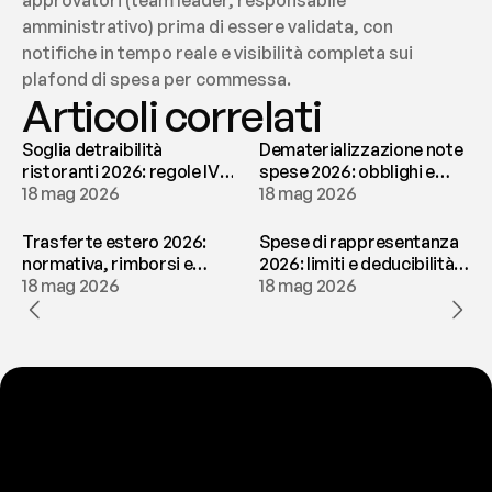
approvatori (team leader, responsabile 
amministrativo) prima di essere validata, con 
notifiche in tempo reale e visibilità completa sui 
plafond di spesa per commessa.
Articoli correlati
Soglia detraibilità
Dematerializzazione note
ristoranti 2026: regole IVA
spese 2026: obblighi e
e deducibilità | fees
18 mag 2026
conservazione | fees
18 mag 2026
Trasferte estero 2026:
Spese di rappresentanza
normativa, rimborsi e
2026: limiti e deducibilità |
tassazione | fees
18 mag 2026
fees
18 mag 2026
P
r
o
n
t
o
a
t
o
g
l
i
e
r
t
i
q
u
e
s
t
o