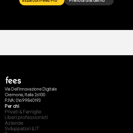
Inizia con Fees Pro
Prenota una demo
T
r
i
a
l
g
r
a
t
i
s
,
n
e
s
s
u
n
a
c
a
r
t
a
r
i
c
h
i
e
s
t
a
.
Via Dell'innovazione Digitale
Cremona, Italia 26100
P.IVA: 01699840193
Per chi
Privati & Famiglie
Liberi professionisti
Aziende
Sviluppatori & IT