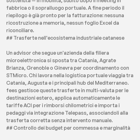
sostenuta — in mobilità, subito dopo il meeting in 
fabbrica o il sopralluogo portuale. A fine periodo il 
riepilogo è già pronto per la fatturazione: nessuna 
ricostruzione a memoria, nessun foglio Excel da 
riconciliare.
## Trasferte nell'ecosistema industriale catanese
Un advisor che segue un'azienda della filiera 
microelettronica si sposta tra Catania, Agrate 
Brianza, Grenoble o Ginevra per coordinamento con 
STMicro. Chi lavora nella logistica portuale viaggia tra 
Catania, Augusta e i principali hub del Mediterraneo. 
fees gestisce queste trasferte in multi-valuta per le 
destinazioni estero, applica automaticamente le 
tariffe ACI per i rimborsi chilometrici e importa i 
pedaggi via integrazione Telepass, associandoli alla 
trasferta corretta senza intervento manuale.
## Controllo dei budget per commessa e marginalità