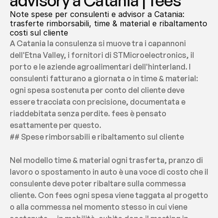
advisory a Catania | fees
Note spese per consulenti e advisor a Catania: 
trasferte rimborsabili, time & material e ribaltamento 
costi sul cliente
A Catania la consulenza si muove tra i capannoni 
dell'Etna Valley, i fornitori di STMicroelectronics, il 
porto e le aziende agroalimentari dell'hinterland. I 
consulenti fatturano a giornata o in time & material: 
ogni spesa sostenuta per conto del cliente deve 
essere tracciata con precisione, documentata e 
riaddebitata senza perdite. fees è pensato 
esattamente per questo.
## Spese rimborsabili e ribaltamento sul cliente
Nel modello time & material ogni trasferta, pranzo di 
lavoro o spostamento in auto è una voce di costo che il 
consulente deve poter ribaltare sulla commessa 
cliente. Con fees ogni spesa viene taggata al progetto 
o alla commessa nel momento stesso in cui viene 