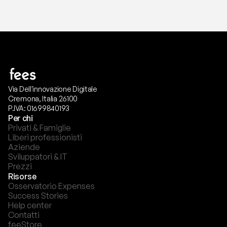
Via Dell'innovazione Digitale
Cremona, Italia 26100
P.IVA: 01699840193
Per chi
Privati & Famiglie
Liberi professionisti
Aziende
Sviluppatori & IT
Prezzi
Risorse
Osservatorio Expenses
Success Stories
Help center
Contatti
feeStore