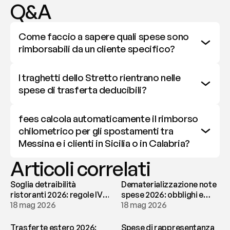
Q&A
Come faccio a sapere quali spese sono 
rimborsabili da un cliente specifico?
I traghetti dello Stretto rientrano nelle 
spese di trasferta deducibili?
fees calcola automaticamente il rimborso 
chilometrico per gli spostamenti tra 
Messina e i clienti in Sicilia o in Calabria?
Articoli correlati
Soglia detraibilità
Dematerializzazione note
ristoranti 2026: regole IVA
spese 2026: obblighi e
e deducibilità | fees
18 mag 2026
conservazione | fees
18 mag 2026
Trasferte estero 2026:
Spese di rappresentanza