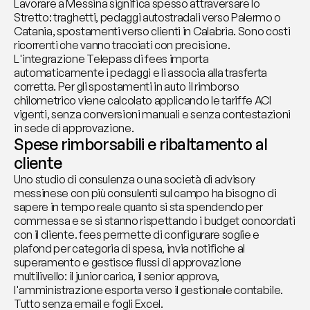
Lavorare a Messina significa spesso attraversare lo 
Stretto: traghetti, pedaggi autostradali verso Palermo o 
Catania, spostamenti verso clienti in Calabria. Sono costi 
ricorrenti che vanno tracciati con precisione. 
L'integrazione Telepass di fees importa 
automaticamente i pedaggi e li associa alla trasferta 
corretta. Per gli spostamenti in auto il rimborso 
chilometrico viene calcolato applicando le tariffe ACI 
vigenti, senza conversioni manuali e senza contestazioni 
in sede di approvazione.
Spese rimborsabili e ribaltamento al 
cliente
Uno studio di consulenza o una società di advisory 
messinese con più consulenti sul campo ha bisogno di 
sapere in tempo reale quanto si sta spendendo per 
commessa e se si stanno rispettando i budget concordati 
con il cliente. fees permette di configurare soglie e 
plafond per categoria di spesa, invia notifiche al 
superamento e gestisce flussi di approvazione 
multilivello: il junior carica, il senior approva, 
l'amministrazione esporta verso il gestionale contabile. 
Tutto senza email e fogli Excel.