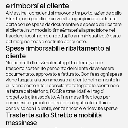
e rimborsi al cliente
A Messina i consulenti si muovono tra porto, aziende dello 
Stretto, enti pubblici e università: ogni giornata fatturata 
porta con sé spese da documentare e spesso da ribaltare 
al cliente. In un modello time&material la precisione nel 
tracciare i costi non è un dettaglio amministrativo, è parte 
del margine. fees è costruito per questo.
Spese rimborsabili e ribaltamento al 
cliente
Nei contratti time&material ogni trasferta, vitto e 
trasporto sostenuto per conto del cliente deve essere 
documentato, approvato e fatturato. Con fees ogni spesa 
viene taggata alla commessa o al cliente nel momento in 
cui viene sostenuta: il consulente fotografa lo scontrino o 
la fattura dal telefono, l'OCR estrae i dati e il tag di 
progetto è già associato. A fine mese il riepilogo per 
commessa è pronto per essere allegato alla fattura o 
condiviso con il cliente, senza rincorrere ricevute sparse.
Trasferte sullo Stretto e mobilità 
messinese