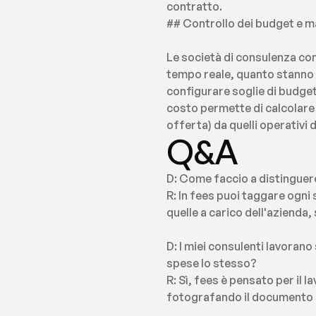
contratto.
## Controllo dei budget e 
Le società di consulenza co
tempo reale, quanto stanno
configurare soglie di budget p
costo permette di calcolare 
offerta) da quelli operativi d
Q&A
D: Come faccio a distinguere
R: In fees puoi taggare ogni
quelle a carico dell'azienda,
D: I miei consulenti lavoran
spese lo stesso?
R: Sì, fees è pensato per il 
fotografando il documento s