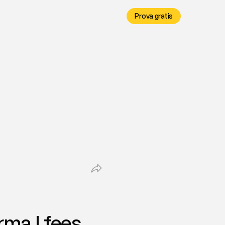
Prova gratis
rma | fees