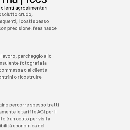
clienti agroalimentari
osciutto crudo, 
quenti, i costi spesso 
con precisione. fees nasce 
lavoro, parcheggio allo 
nsulente fotografa la 
 commessa o al cliente 
ntrini o ricostruire 
ging percorre spesso tratti 
mente le tariffe ACI per il 
o è un costo per visita 
ibilità economica del 