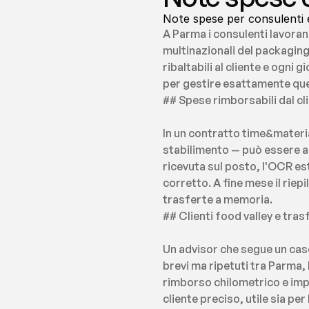
Note spese per consulenti e 
A Parma i consulenti lavoran
multinazionali del packaging
ribaltabili al cliente e ogn
per gestire esattamente qu
## Spese rimborsabili dal c
In un contratto time&materia
stabilimento — può essere ad
ricevuta sul posto, l'OCR es
corretto. A fine mese il riepi
trasferte a memoria.
## Clienti food valley e tra
Un advisor che segue un case
brevi ma ripetuti tra Parma, 
rimborso chilometrico e impor
cliente preciso, utile sia pe