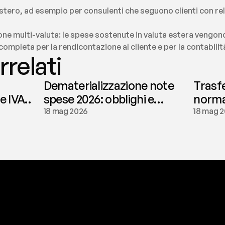
stero, ad esempio per consulenti che seguono clienti con rel
one multi-valuta: le spese sostenute in valuta estera vengono
ompleta per la rendicontazione al cliente e per la contabilit
rrelati
Dematerializzazione note
Trasf
le IVA
spese 2026: obblighi e
normat
conservazione | fees
tassaz
18 mag 2026
18 mag 