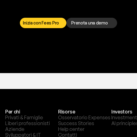
a
t
o
g
l
i
e
r
t
i
q
u
e
s
t
o
p
r
o
b
l
e
m
a
d
a
l
l
o
r
t
o
è
a
t
u
a
d
i
s
p
o
s
i
z
i
o
n
e
p
e
r
r
i
s
o
l
v
e
r
e
q
u
a
l
s
i
a
s
i
p
r
o
b
l
e
m
a
.
S
c
e
g
l
i
i
Inizia con Fees Pro
Prenota una demo
T
r
i
a
l
g
r
a
t
i
s
,
n
e
s
s
u
n
a
c
a
r
t
a
r
i
c
h
i
e
s
t
a
.
Per chi
Risorse
Investors
Privati & Famiglie
Osservatorio Expenses
Investment
Liberi professionisti
Success Stories
AI principle
Aziende
Help center
Sviluppatori & IT
Contatti