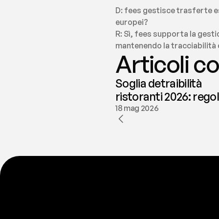
D: fees gestisce trasferte e
europei?
R: Sì, fees supporta la gesti
mantenendo la tracciabilità c
Articoli co
Soglia detraibilità
ristoranti 2026: rego
e deducibilità | fees
18 mag 2026