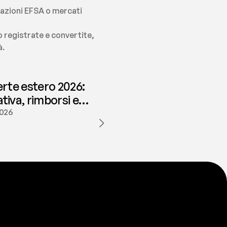
azioni EFSA o mercati 
 registrate e convertite, 
à.
erte estero 2026:
iva, rimborsi e
ione | fees
2026