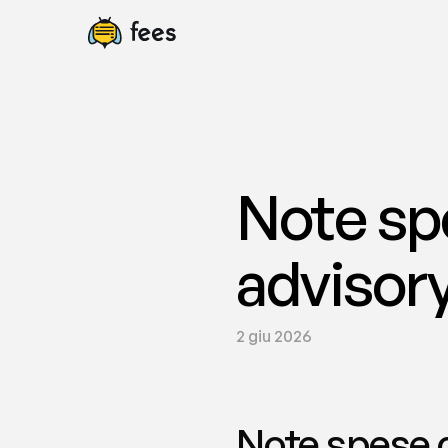
Note sp
advisory
2 giu 2026
Note spese c