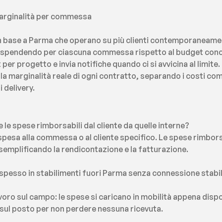
marginalità per commessa
n base a Parma che operano su più clienti contemporaneamen
 spendendo per ciascuna commessa rispetto al budget conco
er progetto e invia notifiche quando ci si avvicina al limite. 
la marginalità reale di ogni contratto, separando i costi com
i delivery.
 le spese rimborsabili dal cliente da quelle interne?
 spesa alla commessa o al cliente specifico. Le spese rimbors
 semplificando la rendicontazione e la fatturazione.
o spesso in stabilimenti fuori Parma senza connessione stabil
lavoro sul campo: le spese si caricano in mobilità appena dispo
ul posto per non perdere nessuna ricevuta.