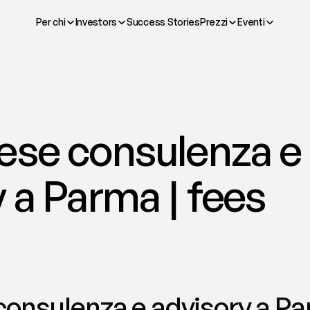
Per chi
Investors
Success Stories
Prezzi
Eventi
ese consulenza e 
 a Parma | fees
onsulenza e advisory a Pa