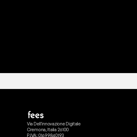
P
r
o
n
t
o
I
l
n
o
s
t
r
o
t
e
a
m
d
i
s
u
p
p
Via Dell'innovazione Digitale
Cremona, Italia 26100
P.IVA: 01699840193