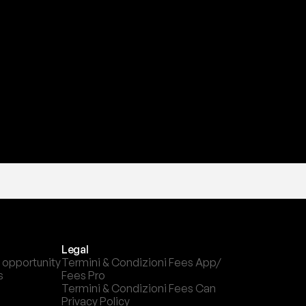
a
t
e
s
t
a
?
l
c
a
n
a
l
e
c
h
e
p
r
e
f
e
r
i
s
c
i
.
Legal
 opportunity
Termini & Condizioni Fees App/ 
s
Fees Pro
Termini & Condizioni Fees Can
Privacy Policy