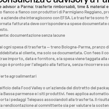
advisor a Parma: trasferte rimborsabili, time & material e 
o fianco a fianco con produttori di Parmigiano Reggiano, pr
 e aziende che interagiscono con EFSA. Le trasferte sono fre
i giornata fatturata deve corrispondere a spese documentate 
esto.
liente: documentazione senza lacune
l ogni spesa di trasferta — treno Bologna-Parma, pranzo di 
debitata al cliente, ma solo se documentata. Con fees il co
trae importo, data e fornitore, e la spesa viene taggata alla
logo è pronto per l'allegato alla fattura, senza rincorrere sco
sferte agroalimentari
ificio della Food Valley o un'azienda del distretto del packa
la Bassa parmense e i siti produttivi. fees applica automatica
ta i pedaggi Telepass associandoli alla trasferta. Il risultat
r la rendicontazione al committente sia per valutare la sosten