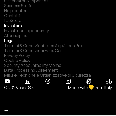
Osservatorio Expenses
Success Stories
Help center
Contatti
feeStore
Investors
Investment opportunity
AI principles
Legal
Termini & Condizioni Fees App/ Fees Pro
Termini & Condizioni Fees Can
Privacy Policy
Cookie Policy
Security Accountability Memo
Data Processing Agreement
Misure Tecniche e Organizzative di Sicurezza
Made with
from Italy
© 2026 fees S.r.l