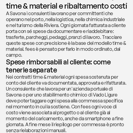
time & material e ribaltamento costi
A Savona i consulenti lavorano per committenti che 
operano nel porto, nella logistica, nella chimica industriale 
e nel turismo della Riviera. Ogni giornata fatturata a cliente 
porta con sé spese da documentare e riaddebitare: 
trasferte, parcheggi, pedaggi, pranzi di lavoro. Tracciare 
queste spese con precisione è la base del modello time & 
material. fees è pensato per farlo in modo ordinato, dal 
campo.
Spese rimborsabili al cliente: come 
tenerle separate
Nei contratti time & material ogni spesa sostenuta per 
conto del cliente va documentata, approvata e rifatturata. 
Un consulente che lavora per un'azienda portuale di 
Savona o per uno stabilimento chimico di Vado Ligure 
deve poter taggare ogni spesa alla commessa specifica 
nel momento in cui la sostiene. Con fees ogni voce di 
costo viene associata al progetto o al cliente già al 
momento del caricamento, anche da smartphone a fine 
giornata. A fine mese il riepilogo per commessa è pronto 
senza rielaborazioni manuali.