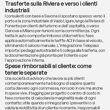
Trasferte sulla Riviera e verso i clienti 
industriali
I consulenti con base a Savona si spostano spesso: verso il 
porto e la zona industriale di Vado Ligure, lungo la Riviera di 
Ponente per clienti del turismo e dell'ospitalità, o verso 
Genova e Milano per riunioni con la committenza. Ogni 
tratta in auto comporta rimborso chilometrico: fees 
applica automaticamente le tariffe ACI in base al veicolo, 
eliminando il calcolo manuale. L'integrazione Telepass 
importa i pedaggi autostradali e li collega alla trasferta, con 
la documentazione già pronta per il cliente o per 
l'approvazione interna.
Spese rimborsabili al cliente: come 
tenerle separate
Una società di advisory che lavora su più clienti 
contemporaneamente ha bisogno di sapere quanto 
costa davvero ogni commessa, non solo in ore ma anche 
in spese vive. Il tagging per progetto o centro di costo in 
fees consente di calcolare la marginalità reale di ogni 
contratto: utile quando si rinegoziano i preventivi o si 
valuta la redditività di un cliente ricorrente. I responsabili 