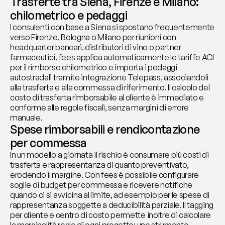
Trasferte tra Siena, Firenze e Milano: 
chilometrico e pedaggi
I consulenti con base a Siena si spostano frequentemente 
verso Firenze, Bologna o Milano per riunioni con 
headquarter bancari, distributori di vino o partner 
farmaceutici. fees applica automaticamente le tariffe ACI 
per il rimborso chilometrico e importa i pedaggi 
autostradali tramite integrazione Telepass, associandoli 
alla trasferta e alla commessa di riferimento. Il calcolo del 
costo di trasferta rimborsabile al cliente è immediato e 
conforme alle regole fiscali, senza margini di errore 
manuale.
Spese rimborsabili e rendicontazione 
per commessa
In un modello a giornata il rischio è consumare più costi di 
trasferta e rappresentanza di quanto preventivato, 
erodendo il margine. Con fees è possibile configurare 
soglie di budget per commessa e ricevere notifiche 
quando ci si avvicina al limite, ad esempio per le spese di 
rappresentanza soggette a deducibilità parziale. Il tagging 
per cliente e centro di costo permette inoltre di calcolare 