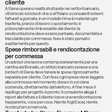
cliente
A Siena operano realtà strutturate nei settori bancario, 
vitivinicolo e biotech che si affidano a consulenti esterni 
fatturati a giornata. In un modello time & material ogni 
trasferta, pranzo di lavoro o spostamento è 
potenzialmente rimborsabile dal cliente: la 
rendicontazione deve essere puntuale, documentata e 
tracciabile per commessa. fees è stato pensato 
esattamente per questo.
Spese rimborsabili e rendicontazione 
per commessa
Un advisor che lavora contemporaneamente per una 
cantina del Brunello, un istituto bancario senese e una 
biotech di Siena deve tenere le spese rigorosamente 
separate per cliente. Con fees ogni spesa viene taggata 
alla commessa nel momento stesso in cui viene 
sostenuta, direttamente dal telefono. A fine mese il 
riepilogo per progetto è pronto: il consulente allega il 
report alla fattura e il cliente riceve una rendicontazione 
trasparente, voce per voce. Niente fogli Excel, niente 
ricostruzioni a memoria.