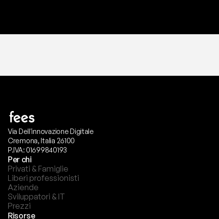
T
r
i
a
l
g
r
a
t
i
s
,
n
e
s
s
u
n
a
c
a
r
t
a
r
i
c
h
i
e
s
t
a
.
Via Dell'innovazione Digitale
Cremona, Italia 26100
P.IVA: 01699840193
Per chi
Privati & Famiglie
Liberi professionisti
Aziende
Sviluppatori & IT
Prezzi
Risorse