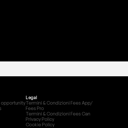
a
t
e
s
t
a
?
l
c
a
n
a
l
e
c
h
e
p
r
e
f
e
r
i
s
c
i
.
Legal
 opportunity
Termini & Condizioni Fees App/ 
s
Fees Pro
Termini & Condizioni Fees Can
Privacy Policy
Cookie Policy