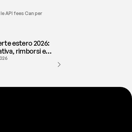
 le API fees Can per 
erte estero 2026:
iva, rimborsi e
ione | fees
2026