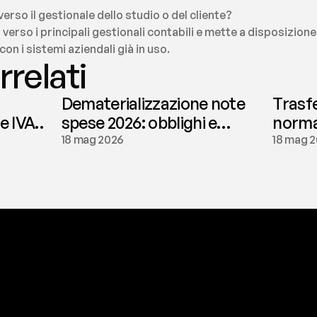
verso il gestionale dello studio o del cliente?
 verso i principali gestionali contabili e mette a disposizione
on i sistemi aziendali già in uso.
rrelati
Dematerializzazione note
Trasf
le IVA
spese 2026: obblighi e
normat
conservazione | fees
tassaz
18 mag 2026
18 mag 