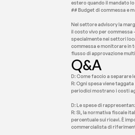
estero quando il mandato lo 
## Budget di commessa e margi
Nel settore advisory la margi
il costo vivo per commessa — 
specialmente nei settori loc
commessa e monitorare in temp
flusso di approvazione multil
Q&A
D: Come faccio a separare 
R: Ogni spesa viene taggata 
periodici mostrano i costi a
D: Le spese di rappresentanza
R: Sì, la normativa fiscale it
percentuale sui ricavi. È im
commercialista di riferimento