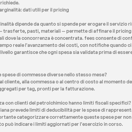
richiede.
nalità: dati utili per il pricing
nalità dipende da quanto si spende per erogare il servizio ri
trasferte, pasti, materiali — permette di affinare il pricing 
ali dove la concorrenza è concentrata. fees consente di con
o reale l'avanzamento dei costi, con notifiche quando ci si a
ivello garantisce che ogni spesa sia validata prima di essere
le spese di commesse diverse nello stesso mese?
al cliente, alla commessa o al centro di costo al momento del
ggregati per tag, pronti per la fatturazione.
 con clienti del petrolchimico hanno limiti fiscali specifici?
aliana prevede limiti di deducibilità per le spese di rappresenta
portante categorizzare correttamente queste spese per non su
 può indicare i limiti aggiornati per l'esercizio in corso.