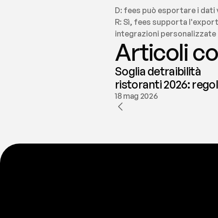
D: fees può esportare i dati 
R: Sì, fees supporta l'export
integrazioni personalizzate c
Articoli co
Soglia detraibilità
ristoranti 2026: rego
e deducibilità | fees
18 mag 2026