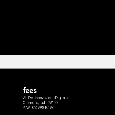
P
r
o
n
t
o
I
l
n
o
s
t
r
o
t
e
a
m
d
i
s
u
p
p
Via Dell'innovazione Digitale
Cremona, Italia 26100
P.IVA: 01699840193