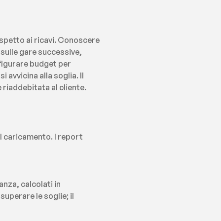
spetto ai ricavi. Conoscere 
sulle gare successive, 
figurare budget per 
vvicina alla soglia. Il 
 riaddebitata al cliente.
 caricamento. I report 
nza, calcolati in 
perare le soglie; il 