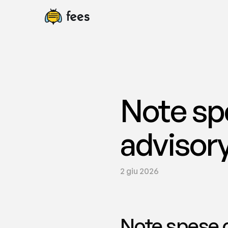
Note sp
advisory
2 giu 2026
Note spese c