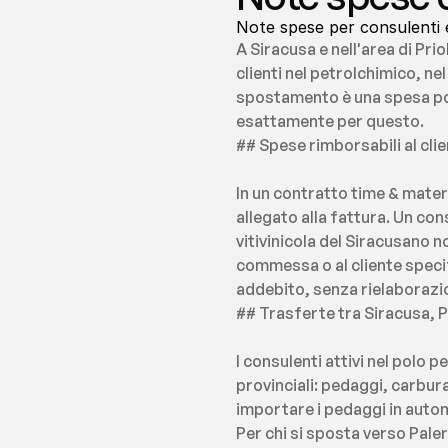
Note spese per consulenti e
A Siracusa e nell'area di Pri
clienti nel petrolchimico, n
spostamento è una spesa pote
esattamente per questo.
## Spese rimborsabili al cli
In un contratto time & mater
allegato alla fattura. Un co
vitivinicola del Siracusano 
commessa o al cliente specifi
addebito, senza rielaborazio
## Trasferte tra Siracusa, Pri
I consulenti attivi nel polo
provinciali: pedaggi, carbur
importare i pedaggi in automa
Per chi si sposta verso Paler