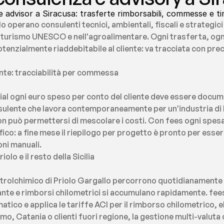
 advisor a Siracusa: trasferte rimborsabili, commesse e ti
olo operano consulenti tecnici, ambientali, fiscali e strategic
el turismo UNESCO e nell'agroalimentare. Ogni trasferta, ogni
nzialmente riaddebitabile al cliente: va tracciata con prec
ente: tracciabilità per commessa
ial ogni euro speso per conto del cliente deve essere docum
nsulente che lavora contemporaneamente per un'industria di P
non può permettersi di mescolare i costi. Con fees ogni spesa 
co: a fine mese il riepilogo per progetto è pronto per essere 
ni manuali.
olo e il resto della Sicilia
 petrolchimico di Priolo Gargallo percorrono quotidianamente t
ante e rimborsi chilometrici si accumulano rapidamente. fees 
tico e applica le tariffe ACI per il rimborso chilometrico, el
mo, Catania o clienti fuori regione, la gestione multi-valuta 