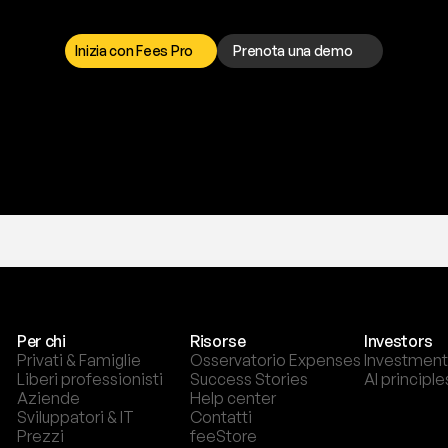
a
t
o
g
l
i
e
r
t
i
q
u
e
s
t
o
p
r
o
b
l
e
m
a
d
a
l
l
o
r
t
o
è
a
t
u
a
d
i
s
p
o
s
i
z
i
o
n
e
p
e
r
r
i
s
o
l
v
e
r
e
q
u
a
l
s
i
a
s
i
p
r
o
b
l
e
m
a
.
S
c
e
g
l
i
i
Inizia con Fees Pro
Prenota una demo
T
r
i
a
l
g
r
a
t
i
s
,
n
e
s
s
u
n
a
c
a
r
t
a
r
i
c
h
i
e
s
t
a
.
Per chi
Risorse
Investors
Privati & Famiglie
Osservatorio Expenses
Investment
Liberi professionisti
Success Stories
AI principle
Aziende
Help center
Sviluppatori & IT
Contatti
Prezzi
feeStore