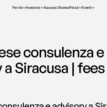
Per chi
Investors
Success Stories
Prezzi
Eventi
ese consulenza e 
 a Siracusa | fees
onsulenza e advisory a Sir