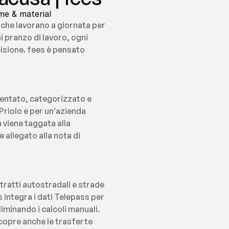
me & material
i che lavorano a giornata per 
 pranzo di lavoro, ogni 
isione. fees è pensato 
entato, categorizzato e 
riolo e per un'azienda 
viene taggata alla 
allegato alla nota di 
ratti autostradali e strade 
integra i dati Telepass per 
iminando i calcoli manuali. 
copre anche le trasferte 