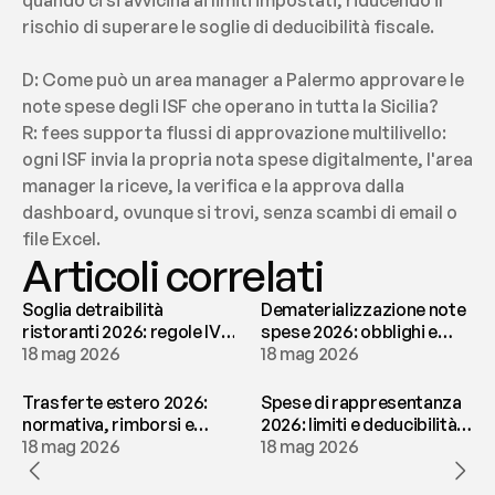
quando ci si avvicina ai limiti impostati, riducendo il 
rischio di superare le soglie di deducibilità fiscale.
D: Come può un area manager a Palermo approvare le 
note spese degli ISF che operano in tutta la Sicilia?
R: fees supporta flussi di approvazione multilivello: 
ogni ISF invia la propria nota spese digitalmente, l'area 
manager la riceve, la verifica e la approva dalla 
dashboard, ovunque si trovi, senza scambi di email o 
file Excel.
Articoli correlati
Soglia detraibilità
Dematerializzazione note
ristoranti 2026: regole IVA
spese 2026: obblighi e
e deducibilità | fees
18 mag 2026
conservazione | fees
18 mag 2026
Trasferte estero 2026:
Spese di rappresentanza
normativa, rimborsi e
2026: limiti e deducibilità |
tassazione | fees
18 mag 2026
fees
18 mag 2026