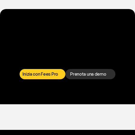
P
r
o
n
t
o
a
t
o
g
l
i
e
r
t
i
q
u
e
s
t
o
p
r
o
b
l
e
m
a
d
a
l
l
a
t
e
s
t
a
?
I
l
n
o
s
t
r
o
t
e
a
m
d
i
s
u
p
p
o
r
t
o
è
a
t
u
a
d
i
s
p
o
s
i
z
i
o
n
e
p
e
r
r
i
s
o
l
v
e
r
e
q
u
a
l
s
i
a
s
i
p
r
o
b
l
e
m
a
.
S
c
e
g
l
i
i
l
c
a
n
a
l
e
c
h
e
p
r
e
f
e
r
i
s
c
i
.
Inizia con Fees Pro
Prenota una demo
T
r
i
a
l
g
r
a
t
i
s
,
n
e
s
s
u
n
a
c
a
r
t
a
r
i
c
h
i
e
s
t
a
.