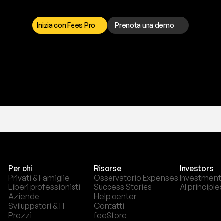
a
t
o
g
l
i
e
r
t
i
q
u
e
s
t
o
p
r
o
b
l
e
m
a
d
a
l
l
o
r
t
o
è
a
t
u
a
d
i
s
p
o
s
i
z
i
o
n
e
p
e
r
r
i
s
o
l
v
e
r
e
q
u
a
l
s
i
a
s
i
p
r
o
b
l
e
m
a
.
S
c
e
g
l
i
i
Inizia con Fees Pro
Prenota una demo
T
r
i
a
l
g
r
a
t
i
s
,
n
e
s
s
u
n
a
c
a
r
t
a
r
i
c
h
i
e
s
t
a
.
Per chi
Risorse
Investors
Privati & Famiglie
Osservatorio Expenses
Investment
Liberi professionisti
Success Stories
AI principle
Aziende
Help center
Sviluppatori & IT
Contatti
Prezzi
feeStore