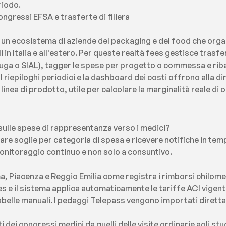
riodo.
gressi EFSA e trasferte di filiera
un ecosistema di aziende del packaging e del food che organi
 in Italia e all'estero. Per queste realtà fees gestisce trasfert
uga o SIAL), tagger le spese per progetto o commessa e ribalta
I riepiloghi periodici e la dashboard dei costi offrono alla di
linea di prodotto, utile per calcolare la marginalità reale di 
e sulle spese di rappresentanza verso i medici?
re soglie per categoria di spesa e ricevere notifiche in tempo
nitoraggio continuo e non solo a consuntivo.
ma, Piacenza e Reggio Emilia come registra i rimborsi chilome
ees e il sistema applica automaticamente le tariffe ACI vigenti
abelle manuali. I pedaggi Telepass vengono importati dirett
i dei congressi medici da quelli delle visite ordinarie agli stu