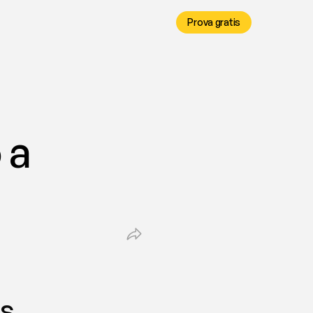
Prova gratis
a 
es