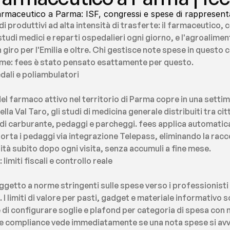
farmaceutico a Parma: ISF, congressi e spese di rappresen
produttivi ad alta intensità di trasferte: il farmaceutico, co
 studi medici e reparti ospedalieri ogni giorno, e l'agroaliment
giro per l'Emilia e oltre. Chi gestisce note spese in questo 
me: fees è stato pensato esattamente per questo.
edali e poliambulatori
el farmaco attivo nel territorio di Parma copre in una settim
la Val Taro, gli studi di medicina generale distribuiti tra citt
 carburante, pedaggi e parcheggi. fees applica automaticame
rta i pedaggi via integrazione Telepass, eliminando la raccol
lità subito dopo ogni visita, senza accumuli a fine mese.
imiti fiscali e controllo reale
ggetto a norme stringenti sulle spese verso i professionisti 
I limiti di valore per pasti, gadget e materiale informativo 
i configurare soglie e plafond per categoria di spesa con no
 compliance vede immediatamente se una nota spese si avvicin