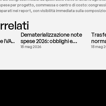
e spese per progetto, commessa o centro di costo: congressi,
arati nei report, con visibilità immediata sulla composizione
rrelati
Dematerializzazione note
Trasf
le IVA
spese 2026: obblighi e
normat
conservazione | fees
tassaz
18 mag 2026
18 mag 