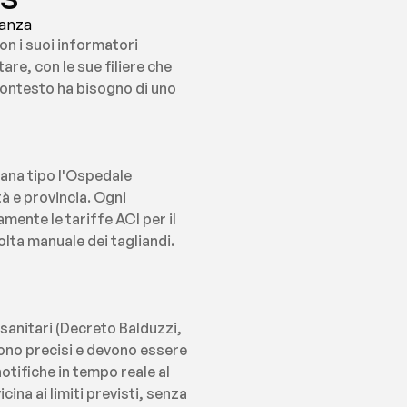
tanza
n i suoi informatori 
are, con le sue filiere che 
contesto ha bisogno di uno 
ana tipo l'Ospedale 
à e provincia. Ogni 
nte le tariffe ACI per il 
ta manuale dei tagliandi. 
sanitari (Decreto Balduzzi, 
sono precisi e devono essere 
tifiche in tempo reale al 
a ai limiti previsti, senza 