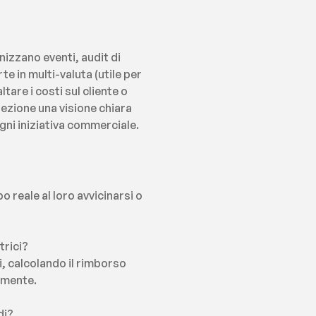
zzano eventi, audit di 
e in multi-valuta (utile per 
re i costi sul cliente o 
rezione una visione chiara 
ogni iniziativa commerciale.
 reale al loro avvicinarsi o 
trici?
, calcolando il rimborso 
amente.
di?