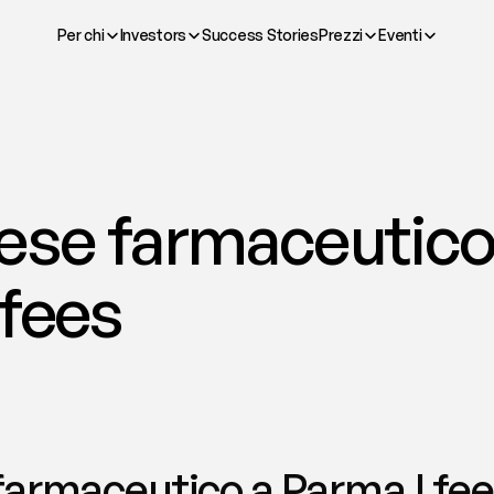
Per chi
Investors
Success Stories
Prezzi
Eventi
ese farmaceutico 
 fees
farmaceutico a Parma | fe