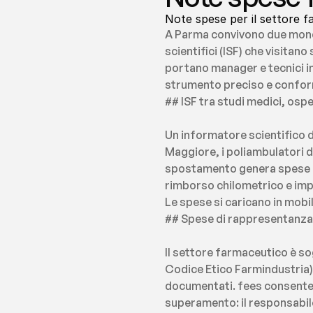
Note spese per il settore 
A Parma convivono due mondi 
scientifici (ISF) che visitano
portano manager e tecnici in 
strumento preciso e confor
## ISF tra studi medici, osp
Un informatore scientifico d
Maggiore, i poliambulatori del
spostamento genera spese di
rimborso chilometrico e impo
Le spese si caricano in mobi
## Spese di rappresentanza: l
Il settore farmaceutico è so
Codice Etico Farmindustria). 
documentati. fees consente d
superamento: il responsabile