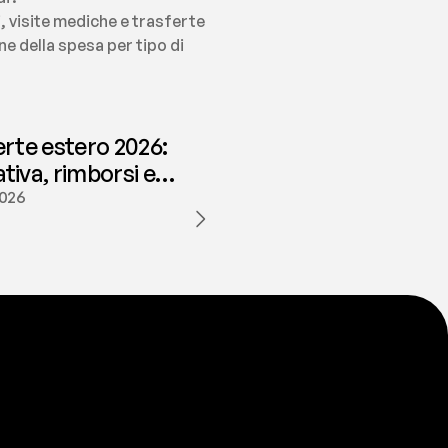
 visite mediche e trasferte 
 della spesa per tipo di 
erte estero 2026:
iva, rimborsi e
ione | fees
2026