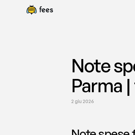
Note sp
Parma |
2 giu 2026
Note spese 