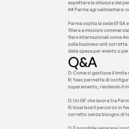
aspettare la chiusura del pe
## Parma agroalimentare: con
Parma ospita la sede EFSA e 
filiera e missioni commerciali
fiere internazionali come An
sulla business unit corretta. 
della spesa per evento o per 
Q&A
D: Come si gestisce il limit
R: fees permette di configura
superamento, rendendo il mo
D: Un ISF che lavora tra Par
R: Inserisce il percorso in f
corretto senza bisogno di t
D: È possibile separare i cost