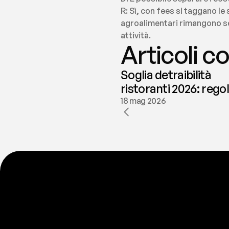
R: Sì, con fees si taggano l
agroalimentari rimangono sep
attività.
Articoli co
Soglia detraibilità
ristoranti 2026: rego
e deducibilità | fees
18 mag 2026