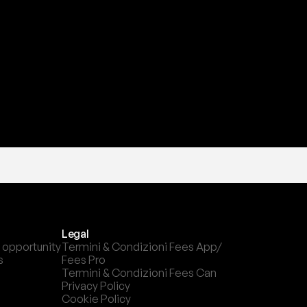
a
t
e
s
t
a
?
l
c
a
n
a
l
e
c
h
e
p
r
e
f
e
r
i
s
c
i
.
Legal
 opportunity
Termini & Condizioni Fees App/ 
s
Fees Pro
Termini & Condizioni Fees Can
Privacy Policy
Cookie Policy