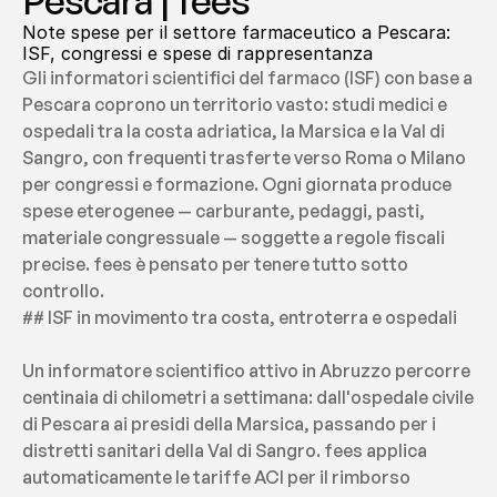
Pescara | fees
Note spese per il settore farmaceutico a Pescara: 
ISF, congressi e spese di rappresentanza
Gli informatori scientifici del farmaco (ISF) con base a 
Pescara coprono un territorio vasto: studi medici e 
ospedali tra la costa adriatica, la Marsica e la Val di 
Sangro, con frequenti trasferte verso Roma o Milano 
per congressi e formazione. Ogni giornata produce 
spese eterogenee — carburante, pedaggi, pasti, 
materiale congressuale — soggette a regole fiscali 
precise. fees è pensato per tenere tutto sotto 
controllo.
## ISF in movimento tra costa, entroterra e ospedali
Un informatore scientifico attivo in Abruzzo percorre 
centinaia di chilometri a settimana: dall'ospedale civile 
di Pescara ai presidi della Marsica, passando per i 
distretti sanitari della Val di Sangro. fees applica 
automaticamente le tariffe ACI per il rimborso 