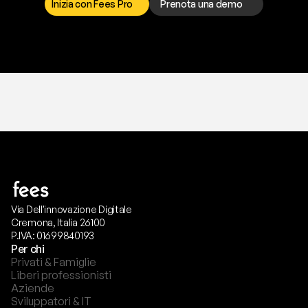
Inizia con Fees Pro
Prenota una demo
T
r
i
a
l
g
r
a
t
i
s
,
n
e
s
s
u
n
a
c
a
r
t
a
r
i
c
h
i
e
s
t
a
.
Via Dell'innovazione Digitale
Cremona, Italia 26100
P.IVA: 01699840193
Per chi
Privati & Famiglie
Liberi professionisti
Aziende
Sviluppatori & IT