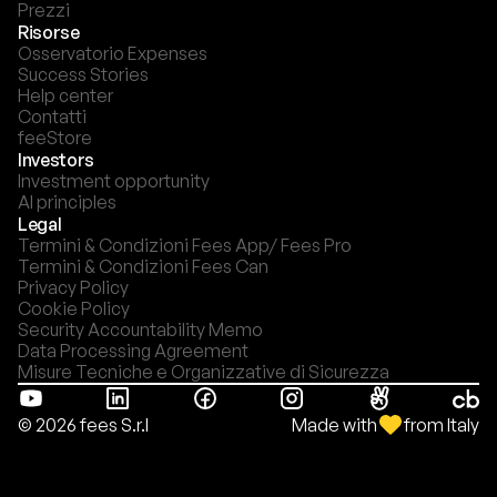
Prezzi
Risorse
Osservatorio Expenses
Success Stories
Help center
Contatti
feeStore
Investors
Investment opportunity
AI principles
Legal
Termini & Condizioni Fees App/ Fees Pro
Termini & Condizioni Fees Can
Privacy Policy
Cookie Policy
Security Accountability Memo
Data Processing Agreement
Misure Tecniche e Organizzative di Sicurezza
Made with
from Italy
© 2026 fees S.r.l