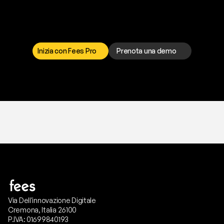
p
r
o
b
l
e
m
a
d
a
l
l
a
t
e
s
t
a
?
I
l
n
o
s
t
r
o
t
e
a
m
d
i
s
u
p
p
o
r
t
o
è
a
t
u
a
d
i
s
p
o
s
i
z
i
o
n
e
p
e
r
r
i
s
o
l
v
e
r
e
q
u
a
l
s
i
a
s
i
p
r
o
b
l
e
m
a
.
S
c
e
g
l
i
i
l
c
a
n
a
l
e
c
h
e
p
r
e
f
e
r
i
s
c
i
.
Inizia con Fees Pro
Prenota una demo
T
r
i
a
l
g
r
a
t
i
s
,
n
e
s
s
u
n
a
c
a
r
t
a
r
i
c
h
i
e
s
t
a
.
Via Dell'innovazione Digitale
Cremona, Italia 26100
P.IVA: 01699840193