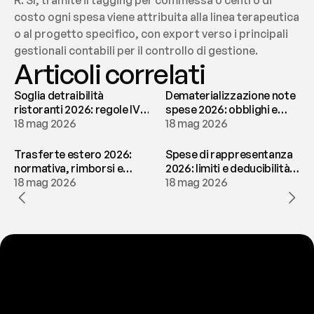
R: Sì, tramite il tagging per commessa o centro di 
costo ogni spesa viene attribuita alla linea terapeutica 
o al progetto specifico, con export verso i principali 
gestionali contabili per il controllo di gestione.
Articoli correlati
Soglia detraibilità
Dematerializzazione note
ristoranti 2026: regole IVA
spese 2026: obblighi e
e deducibilità | fees
18 mag 2026
conservazione | fees
18 mag 2026
Trasferte estero 2026:
Spese di rappresentanza
normativa, rimborsi e
2026: limiti e deducibilità |
tassazione | fees
18 mag 2026
fees
18 mag 2026
P
r
o
n
t
o
a
t
o
g
l
i
e
r
t
i
q
u
e
s
t
o