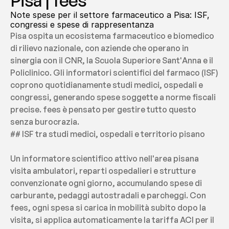
Pisa | fees
Note spese per il settore farmaceutico a Pisa: ISF, 
congressi e spese di rappresentanza
Pisa ospita un ecosistema farmaceutico e biomedico 
di rilievo nazionale, con aziende che operano in 
sinergia con il CNR, la Scuola Superiore Sant'Anna e il 
Policlinico. Gli informatori scientifici del farmaco (ISF) 
coprono quotidianamente studi medici, ospedali e 
congressi, generando spese soggette a norme fiscali 
precise. fees è pensato per gestire tutto questo 
senza burocrazia.
## ISF tra studi medici, ospedali e territorio pisano
Un informatore scientifico attivo nell'area pisana 
visita ambulatori, reparti ospedalieri e strutture 
convenzionate ogni giorno, accumulando spese di 
carburante, pedaggi autostradali e parcheggi. Con 
fees, ogni spesa si carica in mobilità subito dopo la 
visita, si applica automaticamente la tariffa ACI per il 