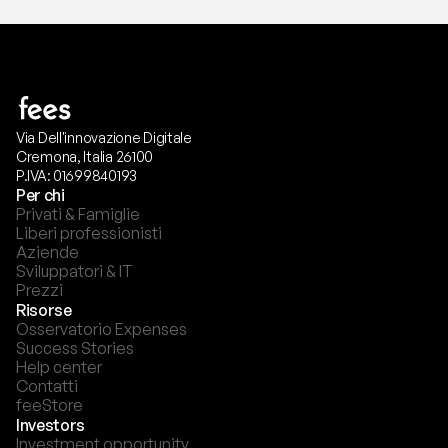
Via Dell'innovazione Digitale
Cremona, Italia 26100
P.IVA: 01699840193
Per chi
Privati & Famiglie
Liberi professionisti
Aziende
Sviluppatori & IT
Prezzi
Risorse
Osservatorio Expenses
Success Stories
Help center
Contatti
feeStore
Investors
Investment opportunity