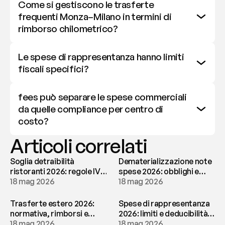
Come si gestiscono le trasferte 
frequenti Monza–Milano in termini di 
rimborso chilometrico?
Le spese di rappresentanza hanno limiti 
fiscali specifici?
fees può separare le spese commerciali 
da quelle compliance per centro di 
costo?
Articoli correlati
Soglia detraibilità
Dematerializzazione note
ristoranti 2026: regole IVA
spese 2026: obblighi e
e deducibilità | fees
18 mag 2026
conservazione | fees
18 mag 2026
Trasferte estero 2026:
Spese di rappresentanza
normativa, rimborsi e
2026: limiti e deducibilità |
tassazione | fees
18 mag 2026
fees
18 mag 2026