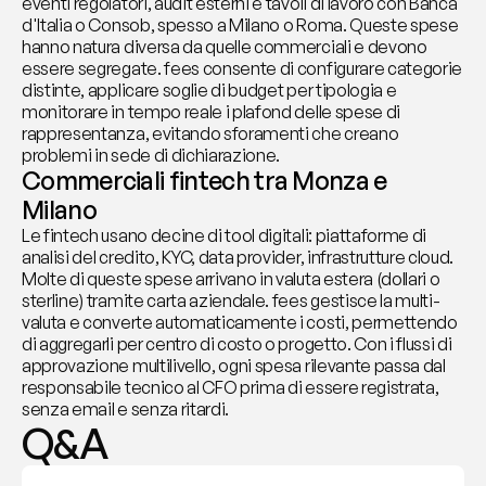
eventi regolatori, audit esterni e tavoli di lavoro con Banca 
d'Italia o Consob, spesso a Milano o Roma. Queste spese 
hanno natura diversa da quelle commerciali e devono 
essere segregate. fees consente di configurare categorie 
distinte, applicare soglie di budget per tipologia e 
monitorare in tempo reale i plafond delle spese di 
rappresentanza, evitando sforamenti che creano 
problemi in sede di dichiarazione.
Commerciali fintech tra Monza e 
Milano
Le fintech usano decine di tool digitali: piattaforme di 
analisi del credito, KYC, data provider, infrastrutture cloud. 
Molte di queste spese arrivano in valuta estera (dollari o 
sterline) tramite carta aziendale. fees gestisce la multi-
valuta e converte automaticamente i costi, permettendo 
di aggregarli per centro di costo o progetto. Con i flussi di 
approvazione multilivello, ogni spesa rilevante passa dal 
responsabile tecnico al CFO prima di essere registrata, 
senza email e senza ritardi.
Q&A