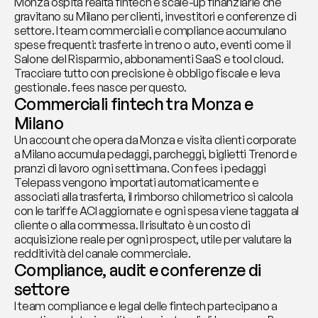
Monza ospita realtà fintech e scale-up finanziarie che 
gravitano su Milano per clienti, investitori e conferenze di 
settore. I team commerciali e compliance accumulano 
spese frequenti: trasferte in treno o auto, eventi come il 
Salone del Risparmio, abbonamenti SaaS e tool cloud. 
Tracciare tutto con precisione è obbligo fiscale e leva 
gestionale. fees nasce per questo.
Commerciali fintech tra Monza e 
Milano
Un account che opera da Monza e visita clienti corporate 
a Milano accumula pedaggi, parcheggi, biglietti Trenord e 
pranzi di lavoro ogni settimana. Con fees i pedaggi 
Telepass vengono importati automaticamente e 
associati alla trasferta, il rimborso chilometrico si calcola 
con le tariffe ACI aggiornate e ogni spesa viene taggata al 
cliente o alla commessa. Il risultato è un costo di 
acquisizione reale per ogni prospect, utile per valutare la 
redditività del canale commerciale.
Compliance, audit e conferenze di 
settore
I team compliance e legal delle fintech partecipano a 