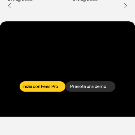
P
r
o
n
t
o
a
t
o
g
l
i
e
r
t
i
q
u
e
s
t
o
p
r
o
b
l
e
m
a
d
a
l
l
a
t
e
s
t
a
?
I
l
n
o
s
t
r
o
t
e
a
m
d
i
s
u
p
p
o
r
t
o
è
a
t
u
a
d
i
s
p
o
s
i
z
i
o
n
e
p
e
r
r
i
s
o
l
v
e
r
e
q
u
a
l
s
i
a
s
i
p
r
o
b
l
e
m
a
.
S
c
e
g
l
i
i
l
c
a
n
a
l
e
c
h
e
p
r
e
f
e
r
i
s
c
i
.
Inizia con Fees Pro
Prenota una demo
T
r
i
a
l
g
r
a
t
i
s
,
n
e
s
s
u
n
a
c
a
r
t
a
r
i
c
h
i
e
s
t
a
.