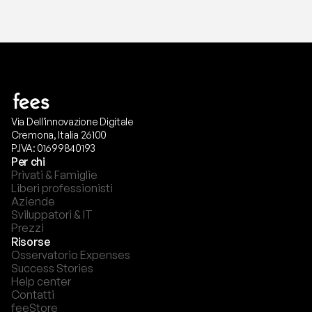
Via Dell'innovazione Digitale
Cremona, Italia 26100
P.IVA: 01699840193
Per chi
Privati & Famiglie
Liberi professionisti
Aziende
Sviluppatori & IT
Prezzi
Risorse
Osservatorio Expenses
Success Stories
Help center
Contatti
feeStore