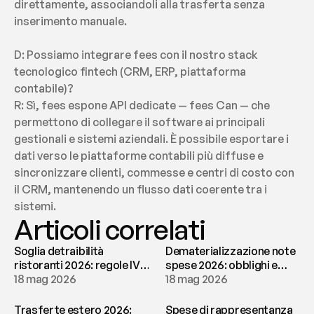
direttamente, associandoli alla trasferta senza 
inserimento manuale.
D: Possiamo integrare fees con il nostro stack 
tecnologico fintech (CRM, ERP, piattaforma 
contabile)?
R: Sì, fees espone API dedicate — fees Can — che 
permettono di collegare il software ai principali 
gestionali e sistemi aziendali. È possibile esportare i 
dati verso le piattaforme contabili più diffuse e 
sincronizzare clienti, commesse e centri di costo con 
il CRM, mantenendo un flusso dati coerente tra i 
sistemi.
Articoli correlati
Soglia detraibilità
Dematerializzazione note
ristoranti 2026: regole IVA
spese 2026: obblighi e
e deducibilità | fees
18 mag 2026
conservazione | fees
18 mag 2026
Trasferte estero 2026:
Spese di rappresentanza