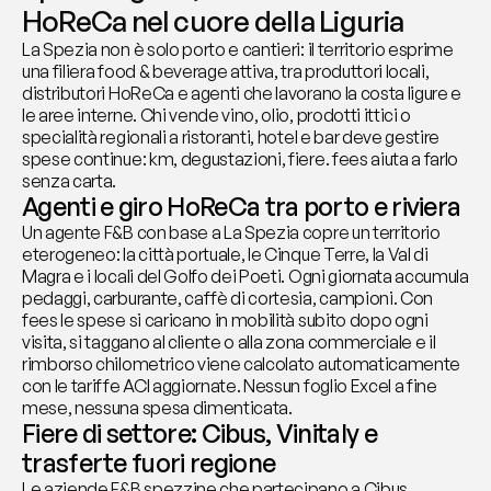
HoReCa nel cuore della Liguria
La Spezia non è solo porto e cantieri: il territorio esprime 
una filiera food & beverage attiva, tra produttori locali, 
distributori HoReCa e agenti che lavorano la costa ligure e 
le aree interne. Chi vende vino, olio, prodotti ittici o 
specialità regionali a ristoranti, hotel e bar deve gestire 
spese continue: km, degustazioni, fiere. fees aiuta a farlo 
senza carta.
Agenti e giro HoReCa tra porto e riviera
Un agente F&B con base a La Spezia copre un territorio 
eterogeneo: la città portuale, le Cinque Terre, la Val di 
Magra e i locali del Golfo dei Poeti. Ogni giornata accumula 
pedaggi, carburante, caffè di cortesia, campioni. Con 
fees le spese si caricano in mobilità subito dopo ogni 
visita, si taggano al cliente o alla zona commerciale e il 
rimborso chilometrico viene calcolato automaticamente 
con le tariffe ACI aggiornate. Nessun foglio Excel a fine 
mese, nessuna spesa dimenticata.
Fiere di settore: Cibus, Vinitaly e 
trasferte fuori regione
Le aziende F&B spezzine che partecipano a Cibus 