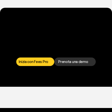
P
r
o
n
t
o
a
t
o
g
l
i
e
r
t
i
q
u
e
s
t
o
p
r
o
b
l
e
m
a
d
a
l
l
a
t
e
s
t
a
?
I
l
n
o
s
t
r
o
t
e
a
m
d
i
s
u
p
p
o
r
t
o
è
a
t
u
a
d
i
s
p
o
s
i
z
i
o
n
e
p
e
r
r
i
s
o
l
v
e
r
e
q
u
a
l
s
i
a
s
i
p
r
o
b
l
e
m
a
.
S
c
e
g
l
i
i
l
c
a
n
a
l
e
c
h
e
p
r
e
f
e
r
i
s
c
i
.
Inizia con Fees Pro
Prenota una demo
T
r
i
a
l
g
r
a
t
i
s
,
n
e
s
s
u
n
a
c
a
r
t
a
r
i
c
h
i
e
s
t
a
.