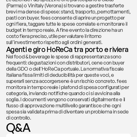
(Parma) o Vinitaly (Verona) si trovano a gestire trasferte 
brevi ma dense di spese: stand, trasporto, pernottamenti, 
pasti con buyer. fees consente di aprire un progetto per 
ogni fiera, taggare tutte le spese correlate e monitorare il 
budget in tempo reale. A fine evento la direzione ha un 
costo fiera preciso, utile per valutare il ritorno 
sull'investimento rispetto agli ordini generati.
Agenti e giro HoReCa tra porto e riviera
Nel food & beverage le spese di rappresentanza sono 
frequenti: degustazioni con distributori, cene con buyer 
della GDO o dell'HoReCa portuale. La normativa fiscale 
italiana fissa limiti di deducibilità per queste voci, e 
superarli senza accorgersene è un rischio concreto. fees 
monitora in tempo reale i plafond di spesa configurati per 
categoria, inviando notifiche quando ci si avvicina alla 
soglia. I documenti vengono conservati digitalmente e il 
flusso di approvazione multilivello garantisce che ogni 
spesa sia validata prima di diventare un problema in sede 
di controllo.
Q&A