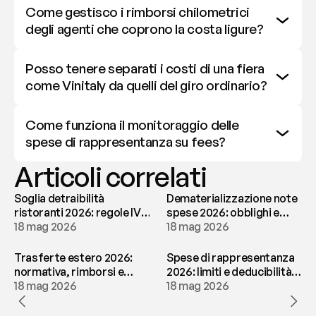
Come gestisco i rimborsi chilometrici 
degli agenti che coprono la costa ligure?
Posso tenere separati i costi di una fiera 
come Vinitaly da quelli del giro ordinario?
Come funziona il monitoraggio delle 
spese di rappresentanza su fees?
Articoli correlati
Soglia detraibilità
Dematerializzazione note
ristoranti 2026: regole IVA
spese 2026: obblighi e
e deducibilità | fees
18 mag 2026
conservazione | fees
18 mag 2026
Trasferte estero 2026:
Spese di rappresentanza
normativa, rimborsi e
2026: limiti e deducibilità |
tassazione | fees
18 mag 2026
fees
18 mag 2026