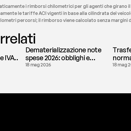
ticamente i rimborsi chilometrici per gli agenti che girano i
amente le tariffe ACI vigenti in base alla cilindrata del veicol
ometri percorsi; il rimborso viene calcolato senza margini di 
rrelati
Dematerializzazione note
Trasf
le IVA
spese 2026: obblighi e
normat
conservazione | fees
tassaz
18 mag 2026
18 mag 