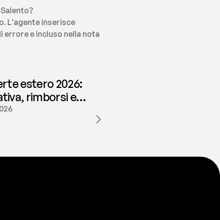
l Salento?
o. L'agente inserisce 
errore e incluso nella nota 
erte estero 2026:
iva, rimborsi e
ione | fees
2026