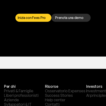
a
t
o
g
l
i
e
r
t
i
q
u
e
s
t
o
p
r
o
b
l
e
m
a
d
a
l
l
o
r
t
o
è
a
t
u
a
d
i
s
p
o
s
i
z
i
o
n
e
p
e
r
r
i
s
o
l
v
e
r
e
q
u
a
l
s
i
a
s
i
p
r
o
b
l
e
m
a
.
S
c
e
g
l
i
i
Inizia con Fees Pro
Prenota una demo
T
r
i
a
l
g
r
a
t
i
s
,
n
e
s
s
u
n
a
c
a
r
t
a
r
i
c
h
i
e
s
t
a
.
Per chi
Risorse
Investors
Privati & Famiglie
Osservatorio Expenses
Investment
Liberi professionisti
Success Stories
AI principle
Aziende
Help center
Sviluppatori & IT
Contatti