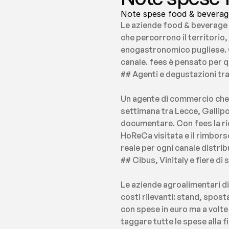
Note spese food & beverage 
Le aziende food & beverage s
che percorrono il territorio,
enogastronomico pugliese. O
canale. fees è pensato per 
## Agenti e degustazioni tra
Un agente di commercio che p
settimana tra Lecce, Gallipo
documentare. Con fees la ric
HoReCa visitata e il rimborso
reale per ogni canale distrib
## Cibus, Vinitaly e fiere di
Le aziende agroalimentari di
costi rilevanti: stand, spos
con spese in euro ma a volte 
taggare tutte le spese alla 