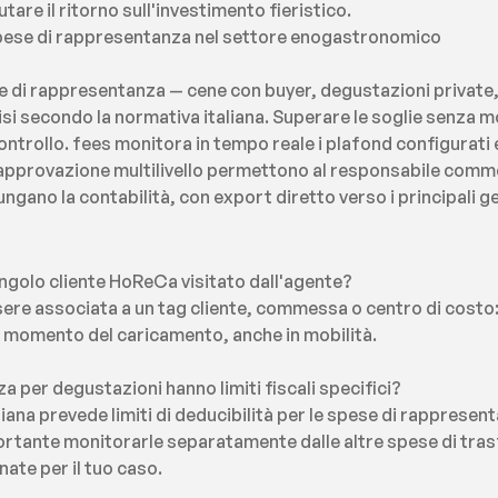
tare il ritorno sull'investimento fieristico.
spese di rappresentanza nel settore enogastronomico
e di rappresentanza — cene con buyer, degustazioni private,
ecisi secondo la normativa italiana. Superare le soglie senza 
 controllo. fees monitora in tempo reale i plafond configurati e
i approvazione multilivello permettono al responsabile commer
ngano la contabilità, con export diretto verso i principali ge
ngolo cliente HoReCa visitato dall'agente?
sere associata a un tag cliente, commessa o centro di costo: 
l momento del caricamento, anche in mobilità.
a per degustazioni hanno limiti fiscali specifici?
aliana prevede limiti di deducibilità per le spese di rappresenta
portante monitorarle separatamente dalle altre spese di tras
nate per il tuo caso.