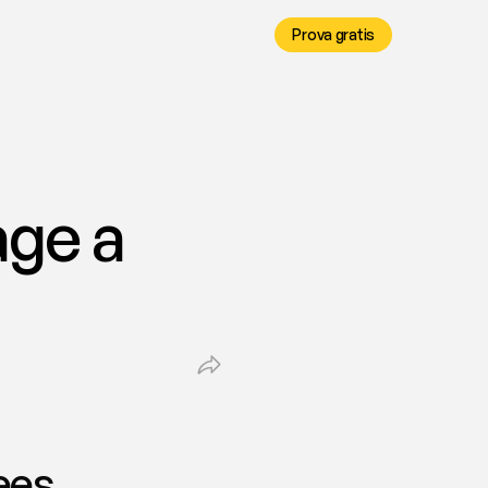
Prova gratis
ge a 
ees