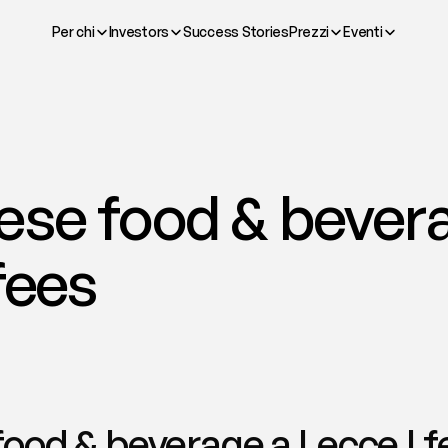
Per chi
Investors
Success Stories
Prezzi
Eventi
ese food & bevera
fees
ood & beverage a Lecce | f