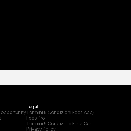
a
t
e
s
t
a
?
l
c
a
n
a
l
e
c
h
e
p
r
e
f
e
r
i
s
c
i
.
Legal
 opportunity
Termini & Condizioni Fees App/ 
s
Fees Pro
Termini & Condizioni Fees Can
Privacy Policy