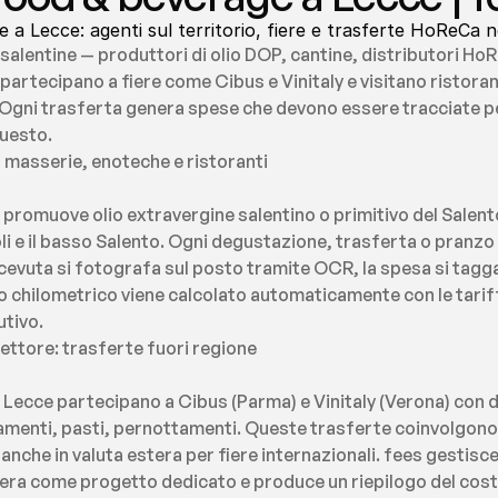
a Lecce: agenti sul territorio, fiere e trasferte HoReCa n
alentine — produttori di olio DOP, cantine, distributori Ho
 partecipano a fiere come Cibus e Vinitaly e visitano ristorant
gni trasferta genera spese che devono essere tracciate pe
questo.
 masserie, enoteche e ristoranti
romuove olio extravergine salentino o primitivo del Salento vi
li e il basso Salento. Ogni degustazione, trasferta o pranzo 
evuta si fotografa sul posto tramite OCR, la spesa si tagga a
 chilometrico viene calcolato automaticamente con le tariffe A
utivo.
 settore: trasferte fuori regione
 Lecce partecipano a Cibus (Parma) e Vinitaly (Verona) con 
tamenti, pasti, pernottamenti. Queste trasferte coinvolgono p
anche in valuta estera per fiere internazionali. fees gestisce 
fiera come progetto dedicato e produce un riepilogo del cost