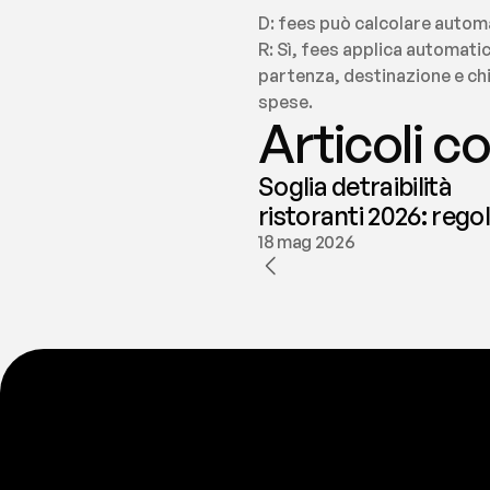
D: fees può calcolare automa
R: Sì, fees applica automatic
partenza, destinazione e chil
spese.
Articoli co
Soglia detraibilità
ristoranti 2026: rego
e deducibilità | fees
18 mag 2026