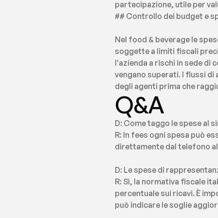
partecipazione, utile per valu
## Controllo dei budget e 
Nel food & beverage le spes
soggette a limiti fiscali pr
l'azienda a rischi in sede di
vengano superati. I flussi d
degli agenti prima che raggiu
Q&A
D: Come taggo le spese al si
R: In fees ogni spesa può es
direttamente dal telefono a
D: Le spese di rappresentanz
R: Sì, la normativa fiscale it
percentuale sui ricavi. È im
può indicare le soglie aggior