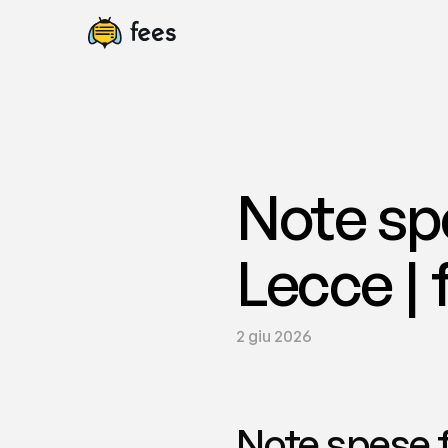
Note sp
Lecce | 
2 giu 2026
Note spese f