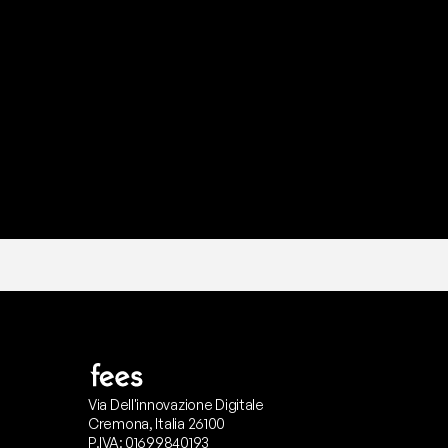
P
r
o
n
t
o
I
l
n
o
s
t
r
o
t
e
a
m
d
i
s
u
p
p
Via Dell'innovazione Digitale
Cremona, Italia 26100
P.IVA: 01699840193