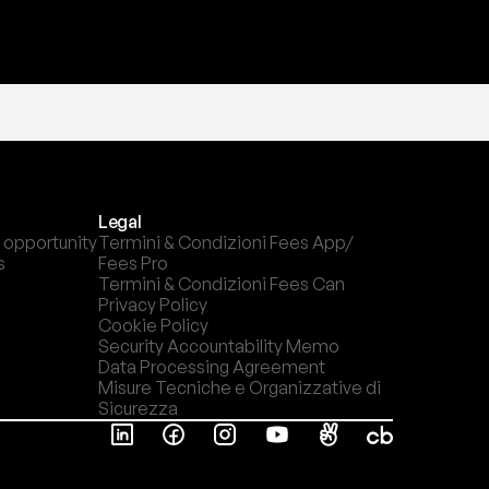
Legal
 opportunity
Termini & Condizioni Fees App/ 
s
Fees Pro
Termini & Condizioni Fees Can
Privacy Policy
Cookie Policy
Security Accountability Memo
Data Processing Agreement
Misure Tecniche e Organizzative di 
Sicurezza