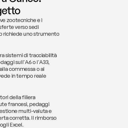
getto
ve zootecniche e i 
sferte verso sedi 
lo richiede uno strumento 
sistemi di tracciabilità 
ggi sull'A6 o l'A33, 
 alla commessa o al 
 vede in tempo reale 
ri della filiera 
ute francesi, pedaggi 
estione multi-valuta e 
ta corretta. Il rimborso 
ogli Excel.