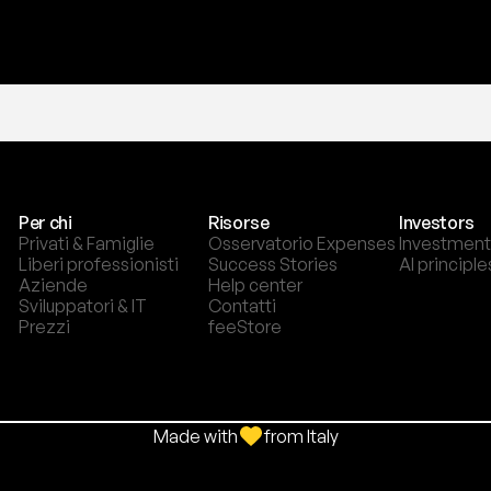
Per chi
Risorse
Investors
Privati & Famiglie
Osservatorio Expenses
Investment
Liberi professionisti
Success Stories
AI principle
Aziende
Help center
Sviluppatori & IT
Contatti
Prezzi
feeStore
Made with
from Italy