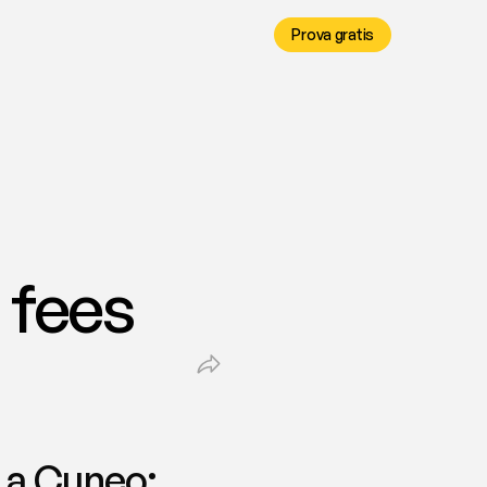
Prova gratis
| fees
 a Cuneo: 