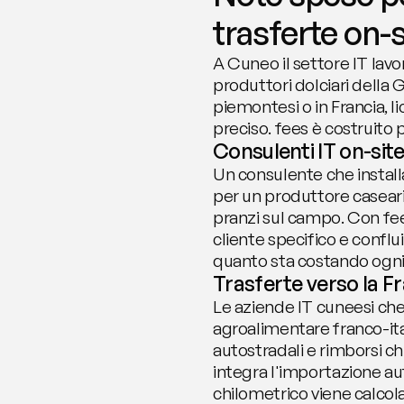
trasferte on-s
A Cuneo il settore IT lavo
produttori dolciari della G
piemontesi o in Francia, 
preciso. fees è costruito 
Consulenti IT on-site
Un consulente che installa
per un produttore caseari
pranzi sul campo. Con fees
cliente specifico e conflu
quanto sta costando ogni 
Trasferte verso la Fr
Le aziende IT cuneesi che s
agroalimentare franco-ita
autostradali e rimborsi ch
integra l'importazione aut
chilometrico viene calcola