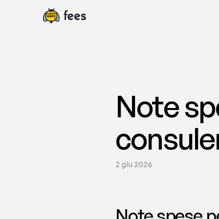
Note spe
consulen
2 giu 2026
Note spese pe