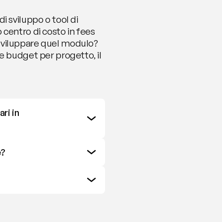
 sviluppo o tool di 
centro di costo in fees 
sviluppare quel modulo? 
e budget per progetto, il 
i in 
e?