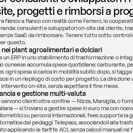
ite, progetti e rimborsi a pro
ra fianco a fianco con realtà come Ferrero, le cooperati
randa: consulenti e sviluppatori on-site dal cliente, tra
licenze SaaS da rimborsare. Tenere tutto sotto control
per questo.
 nei plant agroalimentari e dolciari
 un ERP in uno stabilimento di trasformazione o integra 
o cuneese accumula spese quotidiane: carburante, peda
 ogni spesa si carica in mobilità subito dopo, si tagga
isce in un riepilogo di costo per progetto. La direzione
intervento on-site, senza aspettare il fine mese.
ancia e gestione multi-valuta
ervono clienti oltre confine — Nizza, Marsiglia, o fornito
liana — si trovano a gestire spese in euro ma con ricev
ilometrici su percorsi internazionali. fees supporta la g
omatica dei pedaggi Telepass, associandoli alla trasfer
to applicando le tariffe ACI, senza calcoli manuali né f