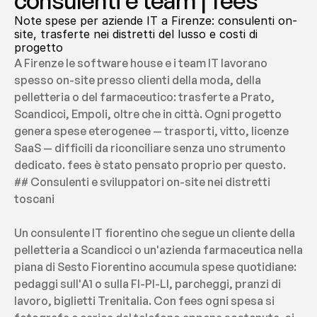
consulenti e team | fees
Note spese per aziende IT a Firenze: consulenti on-
site, trasferte nei distretti del lusso e costi di 
progetto
A Firenze le software house e i team IT lavorano 
spesso on-site presso clienti della moda, della 
pelletteria o del farmaceutico: trasferte a Prato, 
Scandicci, Empoli, oltre che in città. Ogni progetto 
genera spese eterogenee — trasporti, vitto, licenze 
SaaS — difficili da riconciliare senza uno strumento 
dedicato. fees è stato pensato proprio per questo.
## Consulenti e sviluppatori on-site nei distretti 
toscani
Un consulente IT fiorentino che segue un cliente della 
pelletteria a Scandicci o un'azienda farmaceutica nella 
piana di Sesto Fiorentino accumula spese quotidiane: 
pedaggi sull'A1 o sulla FI-PI-LI, parcheggi, pranzi di 
lavoro, biglietti Trenitalia. Con fees ogni spesa si 