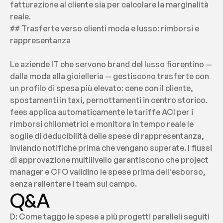
fatturazione al cliente sia per calcolare la marginalità 
reale.
## Trasferte verso clienti moda e lusso: rimborsi e 
rappresentanza
Le aziende IT che servono brand del lusso fiorentino — 
dalla moda alla gioielleria — gestiscono trasferte con 
un profilo di spesa più elevato: cene con il cliente, 
spostamenti in taxi, pernottamenti in centro storico. 
fees applica automaticamente le tariffe ACI per i 
rimborsi chilometrici e monitora in tempo reale le 
soglie di deducibilità delle spese di rappresentanza, 
inviando notifiche prima che vengano superate. I flussi 
di approvazione multilivello garantiscono che project 
manager e CFO validino le spese prima dell'esborso, 
senza rallentare i team sul campo.
Q&A
D: Come taggo le spese a più progetti paralleli seguiti 