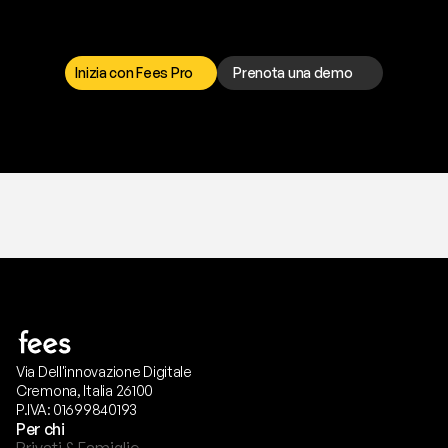
I
l
n
o
s
t
r
o
t
e
a
m
d
i
s
u
p
p
o
r
t
o
è
a
t
u
a
d
i
s
p
o
s
i
z
i
o
n
e
p
e
r
r
i
s
o
l
v
e
r
e
q
u
a
l
s
i
a
s
i
p
r
o
b
l
e
m
a
.
S
c
e
g
l
i
i
l
c
a
n
a
l
e
c
h
e
p
r
e
f
e
r
i
s
c
i
.
Inizia con Fees Pro
Prenota una demo
T
r
i
a
l
g
r
a
t
i
s
,
n
e
s
s
u
n
a
c
a
r
t
a
r
i
c
h
i
e
s
t
a
.
Via Dell'innovazione Digitale
Cremona, Italia 26100
P.IVA: 01699840193
Per chi