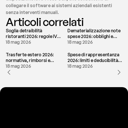
collegare il software ai sistemi aziendali esistenti 
senza interventi manuali.
Articoli correlati
Soglia detraibilità
Dematerializzazione note
ristoranti 2026: regole IVA
spese 2026: obblighi e
e deducibilità | fees
18 mag 2026
conservazione | fees
18 mag 2026
Trasferte estero 2026:
Spese di rappresentanza
normativa, rimborsi e
2026: limiti e deducibilità |
tassazione | fees
18 mag 2026
fees
18 mag 2026
P
r
o
n
t
o
a
t
o
g
l
i
e
r
t
i
q
u
e
s
t
o
p
r
o
b
l
e
m
a
d
a
l
l
a
t
e
s
t
a
?