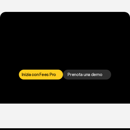
P
r
o
n
t
o
a
t
o
g
l
i
e
r
t
i
q
u
e
s
t
o
p
r
o
b
l
e
m
a
d
a
l
l
a
t
e
s
t
a
?
I
l
n
o
s
t
r
o
t
e
a
m
d
i
s
u
p
p
o
r
t
o
è
a
t
u
a
d
i
s
p
o
s
i
z
i
o
n
e
p
e
r
r
i
s
o
l
v
e
r
e
q
u
a
l
s
i
a
s
i
p
r
o
b
l
e
m
a
.
S
c
e
g
l
i
i
l
c
a
n
a
l
e
c
h
e
p
r
e
f
e
r
i
s
c
i
.
Inizia con Fees Pro
Prenota una demo
T
r
i
a
l
g
r
a
t
i
s
,
n
e
s
s
u
n
a
c
a
r
t
a
r
i
c
h
i
e
s
t
a
.