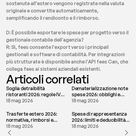
sostenute all'estero vengono registrate nella valuta 
originale e convertite automaticamente, 
semplificando il rendiconto e il rimborso.
D: È possibile esportare le spese per progetto verso il 
gestionale contabile dell'agenzia?
R: Sì, fees consente l'export verso i principali 
gestionali e software di contabilità. Per integrazioni 
più strutturate è disponibile anche l'API fees Can, che 
collega fees ai sistemi aziendali esistenti.
Articoli correlati
Soglia detraibilità
Dematerializzazione note
ristoranti 2026: regole IVA
spese 2026: obblighi e
e deducibilità | fees
18 mag 2026
conservazione | fees
18 mag 2026
Trasferte estero 2026:
Spese di rappresentanza
normativa, rimborsi e
2026: limiti e deducibilità |
tassazione | fees
18 mag 2026
fees
18 mag 2026