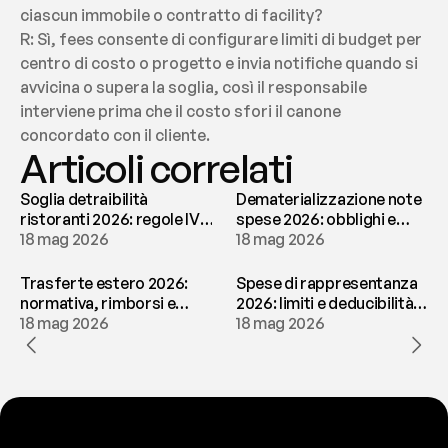
ciascun immobile o contratto di facility?
R: Sì, fees consente di configurare limiti di budget per 
centro di costo o progetto e invia notifiche quando si 
avvicina o supera la soglia, così il responsabile 
interviene prima che il costo sfori il canone 
concordato con il cliente.
Articoli correlati
Soglia detraibilità
Dematerializzazione note
ristoranti 2026: regole IVA
spese 2026: obblighi e
e deducibilità | fees
18 mag 2026
conservazione | fees
18 mag 2026
Trasferte estero 2026:
Spese di rappresentanza
normativa, rimborsi e
2026: limiti e deducibilità |
tassazione | fees
18 mag 2026
fees
18 mag 2026