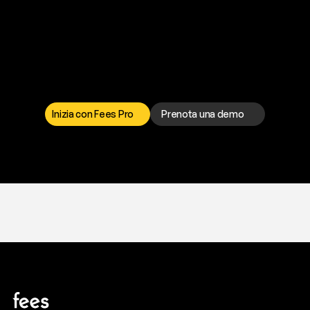
P
r
o
n
t
o
a
t
o
g
l
i
e
r
t
i
q
u
e
s
t
o
p
r
o
b
l
e
m
a
d
a
l
l
a
t
e
s
t
a
?
I
l
n
o
s
t
r
o
t
e
a
m
d
i
s
u
p
p
o
r
t
o
è
a
t
u
a
d
i
s
p
o
s
i
z
i
o
n
e
p
e
r
r
i
s
o
l
v
e
r
e
q
u
a
l
s
i
a
s
i
p
r
o
b
l
e
m
a
.
S
c
e
g
l
i
i
l
c
a
n
a
l
e
c
h
e
p
r
e
f
e
r
i
s
c
i
.
Inizia con Fees Pro
Prenota una demo
T
r
i
a
l
g
r
a
t
i
s
,
n
e
s
s
u
n
a
c
a
r
t
a
r
i
c
h
i
e
s
t
a
.